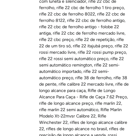
com luneta e silenciador
,
rifle 22 cbc de
ferrolho
,
rifle 22 cbc de ferrolho 1 tiro preço
,
rifle 22 cbc de ferrolho 8022
,
rifle 22 cbc de
ferrolho 8122
,
rifle 22 cbc de ferrolho antigo
,
rifle 22 cbc de ferrolho antigo - folobe 22
antiga
,
rifle 22 cbc de ferrolho mercado livre
,
rifle 22 cbc preço
,
rifle 22 de repetição
,
rifle
22 de um tiro só
,
rifle 22 itajubá preço
,
rifle 22
rossi mercado livre
,
rifle 22 rossi pump preço
,
rifle 22 rossi semi automático preço
,
rifle 22
semi automático remington
,
rifle 22 semi-
automático importado
,
rifle 22 semi-
automático preço
,
rifle 38 de ferrolho
,
rifle 38
de pente
,
rifle calibre 22 mercado livre
,
rifle de
longo alcance para caça
,
Rifle de Longo
Alcance Para Caça - Rifle de Caça 7.62 Preço
,
rifle de longo alcance preço
,
rifle marlin 22
,
rifle marlin 22 semi automático
,
Rifle Marlin
Modelo Xt-22mvsr Calibre 22
,
Rifle
Winchester 22
,
rifles de longo alcance calibre
22
,
rifles de longo alcance no brasil
,
rifles de
precisão de longo alcance a venda
,
rossi