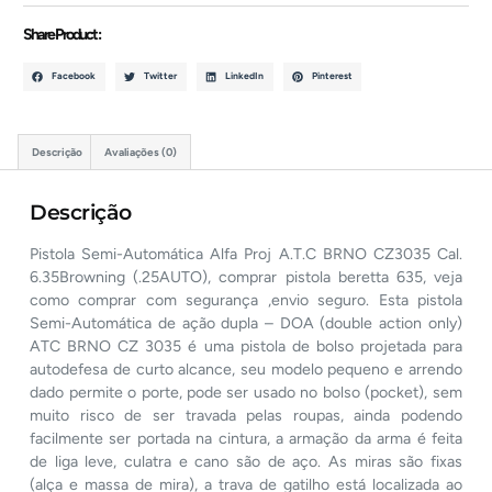
Share Product :
Facebook
Twitter
LinkedIn
Pinterest
Descrição
Avaliações (0)
Descrição
Pistola Semi-Automática Alfa Proj A.T.C BRNO CZ3035 Cal.
6.35Browning (.25AUTO), comprar pistola beretta 635, veja
como comprar com segurança ,envio seguro. Esta pistola
Semi-Automática de ação dupla – DOA (double action only)
ATC BRNO CZ 3035 é uma pistola de bolso projetada para
autodefesa de curto alcance, seu modelo pequeno e arrendo
dado permite o porte, pode ser usado no bolso (pocket), sem
muito risco de ser travada pelas roupas, ainda podendo
facilmente ser portada na cintura, a armação da arma é feita
de liga leve, culatra e cano são de aço. As miras são fixas
(alça e massa de mira), a trava de gatilho está localizada ao