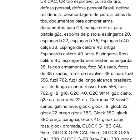
CR CAC
,
CR tiro esportivo
,
curso de tiro
,
defesa pessoal
,
defesa pessoal Brasil
,
defesa
residencial
,
desmontagem de pistola
,
dicas de
tiro
,
documentos para comprar arma
,
documentos para CR
,
equipamentos para
pistola g2c
,
escolha de pistola
,
espingarda 20
,
espingarda 22
,
espingarda 36
,
Espingarda 40
calça 38
,
Espingarda calibre 40 antiga
,
Espingarda calibre 40 nova
,
Espingarda Rossi
calibre 40
,
espingarda winchester
,
espingardar
28
,
falcon armamentos
,
foto 38 usado
,
fotos
de 38 usados
,
fotos de revolver 38 usado
,
fuzil
556
,
fuzil 762
,
fuzil de longo alcance brasileiro
,
fuzil de longo alcance russo
,
fuzis 556
,
fuzis
762
,
g 18
,
g18
,
G2C .40
,
G2C 9MM
,
g2c ciano
,
g2c olx
,
garrucha 22 olx
,
Garrucha 22 rossi 2
canos
,
gatilho leve
,
glock
,
glock 18
,
glock 22
,
glock 22 preço glock 380
,
Glock 380
,
glock
380 preço paraguai
,
Glock 40
,
glock baby
rosa
,
glock cromada
,
GLOCK G-18C CAL.
9mm
,
GLOCK G-19 CAL. 9mm
,
GLOCK G-25
CAL. 380
,
GLOCK G-28 Baby CAL. 380
,
glock