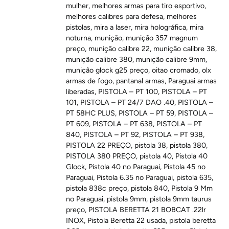
mulher
,
melhores armas para tiro esportivo
,
melhores calibres para defesa
,
melhores
pistolas
,
mira a laser
,
mira holográfica
,
mira
noturna
,
munição
,
munição 357 magnum
preço
,
munição calibre 22
,
munição calibre 38
,
munição calibre 380
,
munição calibre 9mm
,
munição glock g25 preço
,
oitao cromado
,
olx
armas de fogo
,
pantanal armas
,
Paraguai armas
liberadas
,
PISTOLA – PT 100
,
PISTOLA – PT
101
,
PISTOLA – PT 24/7 DAO .40
,
PISTOLA –
PT 58HC PLUS
,
PISTOLA – PT 59
,
PISTOLA –
PT 609
,
PISTOLA – PT 638
,
PISTOLA – PT
840
,
PISTOLA – PT 92
,
PISTOLA – PT 938
,
PISTOLA 22 PREÇO
,
pistola 38
,
pistola 380
,
PISTOLA 380 PREÇO
,
pistola 40
,
Pistola 40
Glock
,
Pistola 40 no Paraguai
,
Pistola 45 no
Paraguai
,
Pistola 6.35 no Paraguai
,
pistola 635
,
pistola 838c preço
,
pistola 840
,
Pistola 9 Mm
no Paraguai
,
pistola 9mm
,
pistola 9mm taurus
preço
,
PISTOLA BERETTA 21 BOBCAT .22lr
INOX
,
Pistola Beretta 22 usada
,
pistola beretta