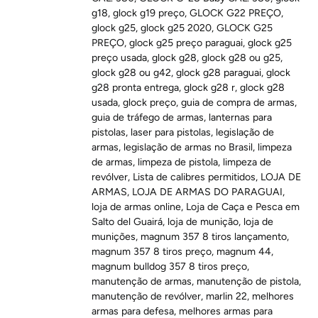
g18
,
glock g19 preço
,
GLOCK G22 PREÇO
,
glock g25
,
glock g25 2020
,
GLOCK G25
PREÇO
,
glock g25 preço paraguai
,
glock g25
preço usada
,
glock g28
,
glock g28 ou g25
,
glock g28 ou g42
,
glock g28 paraguai
,
glock
g28 pronta entrega
,
glock g28 r
,
glock g28
usada
,
glock preço
,
guia de compra de armas
,
guia de tráfego de armas
,
lanternas para
pistolas
,
laser para pistolas
,
legislação de
armas
,
legislação de armas no Brasil
,
limpeza
de armas
,
limpeza de pistola
,
limpeza de
revólver
,
Lista de calibres permitidos
,
LOJA DE
ARMAS
,
LOJA DE ARMAS DO PARAGUAI
,
loja de armas online
,
Loja de Caça e Pesca em
Salto del Guairá
,
loja de munição
,
loja de
munições
,
magnum 357 8 tiros lançamento
,
magnum 357 8 tiros preço
,
magnum 44
,
magnum bulldog 357 8 tiros preço
,
manutenção de armas
,
manutenção de pistola
,
manutenção de revólver
,
marlin 22
,
melhores
armas para defesa
,
melhores armas para