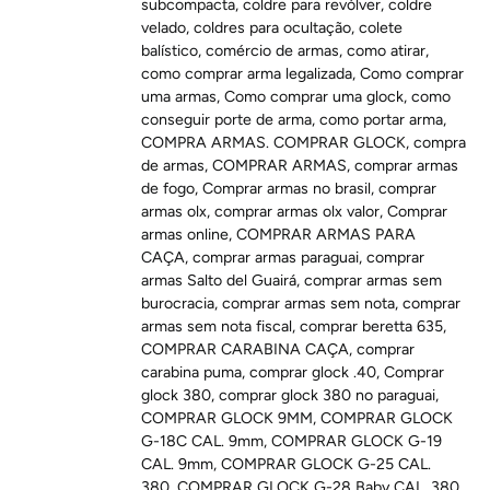
subcompacta
,
coldre para revólver
,
coldre
velado
,
coldres para ocultação
,
colete
balístico
,
comércio de armas
,
como atirar
,
como comprar arma legalizada
,
Como comprar
uma armas
,
Como comprar uma glock
,
como
conseguir porte de arma
,
como portar arma
,
COMPRA ARMAS. COMPRAR GLOCK
,
compra
de armas
,
COMPRAR ARMAS
,
comprar armas
de fogo
,
Comprar armas no brasil
,
comprar
armas olx
,
comprar armas olx valor
,
Comprar
armas online
,
COMPRAR ARMAS PARA
CAÇA
,
comprar armas paraguai
,
comprar
armas Salto del Guairá
,
comprar armas sem
burocracia
,
comprar armas sem nota
,
comprar
armas sem nota fiscal
,
comprar beretta 635
,
COMPRAR CARABINA CAÇA
,
comprar
carabina puma
,
comprar glock .40
,
Comprar
glock 380
,
comprar glock 380 no paraguai
,
COMPRAR GLOCK 9MM
,
COMPRAR GLOCK
G-18C CAL. 9mm
,
COMPRAR GLOCK G-19
CAL. 9mm
,
COMPRAR GLOCK G-25 CAL.
380
,
COMPRAR GLOCK G-28 Baby CAL. 380
,