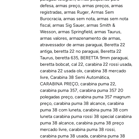
defesa
,
armas preço
,
armas preços
,
armas
registradas
,
armas Ruger
,
Armas Sem
Burocracia
,
armas sem nota
,
armas sem nota
fiscal
,
armas Sig Sauer
,
armas Smith &
Wesson
,
armas Springfield
,
armas Taurus
,
armas valores
,
armazenamento de armas
,
atravessador de armas paraguai
,
Beretta 22
antiga
,
beretta 22 no paraguai
,
Beretta 22
Taurus
,
beretta 635
,
BERETTA 9mm paraguai
,
beretta bobcat
,
cal 22
,
carabina 22 rossi usada
,
carabina 22 usada olx
,
carabina 38 mercado
livre
,
Carabina 38 Semi Automática
,
CARABINA PREÇO
,
carabina puma 22
,
carabina puma 357
,
carabina puma 357 20
polegadas preço
,
carabina puma 357 magnum
preço
,
carabina puma 38 alcance
,
carabina
puma 38 com luneta
,
carabina puma 38 com
luneta carabina puma rossi 38 special carabina
puma 38 alcance
,
carabina puma 38 preço
mercado livre
,
carabina puma 38 rossi
,
carabina puma 38 usada
,
carabina puma 38