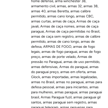
home defense
,
arma winchester 38
,
armamento civil
,
armas
,
armas 32
,
armas 38
,
armas 40
,
armas Beretta
,
armas calibre
permitido
,
armas cano longo
,
armas CBC
,
armas curtas
,
armas de caça
,
Armas de caça
javali
,
Armas de caça nomes
,
armas de caça
paraguai
,
Armas de caça permitidas no Brasil
,
armas de caça sem registro
,
armas de calibre
permitido
,
armas de cano longo
,
armas de
defesa
,
ARMAS DE FOGO
,
armas de fogo
legais
,
armas de fogo paraguai
,
armas de fogo
preço
,
armas de porte velado
,
Armas de
pressão no Paraguai
,
armas de uso permitido
,
armas defensivas
,
Armas do paraguai
,
armas
do paraguai preço
,
armas em oferta
,
armas
Glock
,
armas importadas
,
armas legalizadas
,
armas no Brasil
,
armas no paraguai
,
armas para
defesa pessoal
,
armas para iniciantes
,
armas
para mulheres
,
armas paraguai
,
armas paraguai
brasil
,
Armas Paraguai fuzil
,
armas paraguai gil
santos
,
armas paraguai sem registro
,
armas
paraguai telegram
,
armas pequenas para