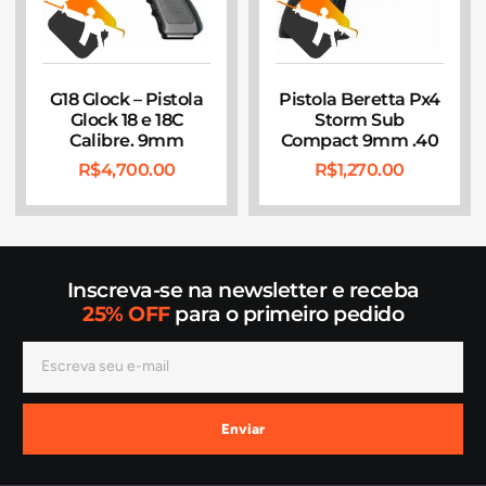
G18 Glock – Pistola
Pistola Beretta Px4
Glock 18 e 18C
Storm Sub
Calibre. 9mm
Compact 9mm .40
R$
4,700.00
R$
1,270.00
Inscreva-se na newsletter e receba
25% OFF
para o primeiro pedido
Enviar