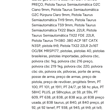
PREÇO
,
Pistola Taurus Semiautomática G2C
Ciano 9mm
,
Pistola Taurus Semiautomática
G2C Púrpura Claro 9mm
,
Pistola Taurus
Semiautomática TH9 9mm
,
Pistola Taurus
Semiautomática TS9 9mm
,
Pistola Taurus
Semiautomática TX22 Black .22LR
,
Pistola
Taurus Semiautomática TX22 FDE .22LR
,
Pistola Taurus TH380 .380 ACP 18T CATX
N3SP
,
pistola th9
,
Pistola TX22 22LR 2x16T
OG/BK MRSP177
,
pistolas
,
pistolas 40
,
pistolas
brasileiras
,
pistolas importadas
,
pólvora cbc
,
polvora cbc 1kg
,
polvora cbc 216 preço
,
polvora cbc 219 1kg
,
polvora cbc 220
,
polvora
cbc olx
,
polvora olx
,
pólvoras
,
porte de arma
,
posse de arma
,
preço de armas
,
preço de
pistola
,
preço de revólver
,
projéteis 9mm
,
PT
100
,
PT 101
,
pt 1911
,
PT 24/7
,
pt 58 hc plus
,
PT
58HC PLUS
,
pt 58hcplus
,
pt 59
,
pt 59s
,
PT
609
,
PT 638
,
pt 838
,
pt 838 acp
,
pt 838 preço
usada
,
pt 838 taurus
,
pt 840
,
pt 840 preço
,
pt
92
,
pt 92 tenef
,
PT 938
,
pt 945
,
pt th9
,
pt ts9
,