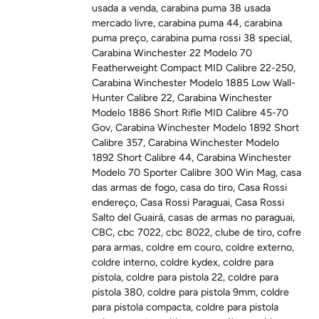
usada a venda
,
carabina puma 38 usada
mercado livre
,
carabina puma 44
,
carabina
puma preço
,
carabina puma rossi 38 special
,
Carabina Winchester 22 Modelo 70
Featherweight Compact MID Calibre 22-250
,
Carabina Winchester Modelo 1885 Low Wall-
Hunter Calibre 22
,
Carabina Winchester
Modelo 1886 Short Rifle MID Calibre 45-70
Gov
,
Carabina Winchester Modelo 1892 Short
Calibre 357
,
Carabina Winchester Modelo
1892 Short Calibre 44
,
Carabina Winchester
Modelo 70 Sporter Calibre 300 Win Mag
,
casa
das armas de fogo
,
casa do tiro
,
Casa Rossi
endereço
,
Casa Rossi Paraguai
,
Casa Rossi
Salto del Guairá
,
casas de armas no paraguai
,
CBC
,
cbc 7022
,
cbc 8022
,
clube de tiro
,
cofre
para armas
,
coldre em couro
,
coldre externo
,
coldre interno
,
coldre kydex
,
coldre para
pistola
,
coldre para pistola 22
,
coldre para
pistola 380
,
coldre para pistola 9mm
,
coldre
para pistola compacta
,
coldre para pistola