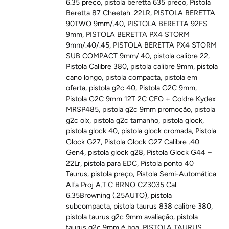
6.35 preço
,
pistola beretta 635 preço
,
Pistola
Beretta 87 Cheetah .22LR
,
PISTOLA BERETTA
90TWO 9mm/.40
,
PISTOLA BERETTA 92FS
9mm
,
PISTOLA BERETTA PX4 STORM
9mm/.40/.45
,
PISTOLA BERETTA PX4 STORM
SUB COMPACT 9mm/.40
,
pistola calibre 22
,
Pistola Calibre 380
,
pistola calibre 9mm
,
pistola
cano longo
,
pistola compacta
,
pistola em
oferta
,
pistola g2c 40
,
Pistola G2C 9mm
,
Pistola G2C 9mm 12T 2C CFO + Coldre Kydex
MRSP485
,
pistola g2c 9mm promoção
,
pistola
g2c olx
,
pistola g2c tamanho
,
pistola glock
,
pistola glock 40
,
pistola glock cromada
,
Pistola
Glock G27
,
Pistola Glock G27 Calibre .40
Gen4
,
pistola glock g28
,
Pistola Glock G44 –
22Lr
,
pistola para EDC
,
Pistola ponto 40
Taurus
,
pistola preço
,
Pistola Semi-Automática
Alfa Proj A.T.C BRNO CZ3035 Cal.
6.35Browning (.25AUTO)
,
pistola
subcompacta
,
pistola taurus 838 calibre 380
,
pistola taurus g2c 9mm avaliação
,
pistola
taurus g2c 9mm é boa
,
PISTOLA TAURUS