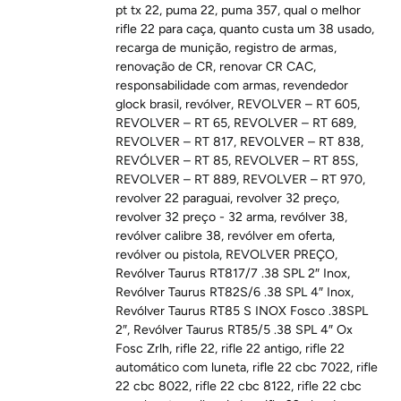
pt tx 22
,
puma 22
,
puma 357
,
qual o melhor
rifle 22 para caça
,
quanto custa um 38 usado
,
recarga de munição
,
registro de armas
,
renovação de CR
,
renovar CR CAC
,
responsabilidade com armas
,
revendedor
glock brasil
,
revólver
,
REVOLVER – RT 605
,
REVOLVER – RT 65
,
REVOLVER – RT 689
,
REVOLVER – RT 817
,
REVOLVER – RT 838
,
REVÓLVER – RT 85
,
REVOLVER – RT 85S
,
REVOLVER – RT 889
,
REVOLVER – RT 970
,
revolver 22 paraguai
,
revolver 32 preço
,
revolver 32 preço - 32 arma
,
revólver 38
,
revólver calibre 38
,
revólver em oferta
,
revólver ou pistola
,
REVOLVER PREÇO
,
Revólver Taurus RT817/7 .38 SPL 2″ Inox
,
Revólver Taurus RT82S/6 .38 SPL 4″ Inox
,
Revólver Taurus RT85 S INOX Fosco .38SPL
2″
,
Revólver Taurus RT85/5 .38 SPL 4″ Ox
Fosc Zrlh
,
rifle 22
,
rifle 22 antigo
,
rifle 22
automático com luneta
,
rifle 22 cbc 7022
,
rifle
22 cbc 8022
,
rifle 22 cbc 8122
,
rifle 22 cbc