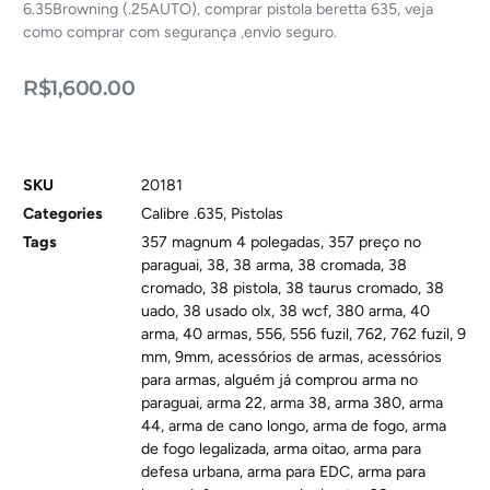
6.35Browning (.25AUTO), comprar pistola beretta 635, veja
como comprar com segurança ,envio seguro.
R$
1,600.00
SKU
20181
Categories
Calibre .635
,
Pistolas
Tags
357 magnum 4 polegadas
,
357 preço no
paraguai
,
38
,
38 arma
,
38 cromada
,
38
cromado
,
38 pistola
,
38 taurus cromado
,
38
uado
,
38 usado olx
,
38 wcf
,
380 arma
,
40
arma
,
40 armas
,
556
,
556 fuzil
,
762
,
762 fuzil
,
9
mm
,
9mm
,
acessórios de armas
,
acessórios
para armas
,
alguém já comprou arma no
paraguai
,
arma 22
,
arma 38
,
arma 380
,
arma
44
,
arma de cano longo
,
arma de fogo
,
arma
de fogo legalizada
,
arma oitao
,
arma para
defesa urbana
,
arma para EDC
,
arma para