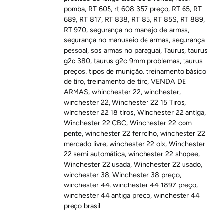
pomba
,
RT 605
,
rt 608 357 preço
,
RT 65
,
RT
689
,
RT 817
,
RT 838
,
RT 85
,
RT 85S
,
RT 889
,
RT 970
,
segurança no manejo de armas
,
segurança no manuseio de armas
,
segurança
pessoal
,
sos armas no paraguai
,
Taurus
,
taurus
g2c 380
,
taurus g2c 9mm problemas
,
taurus
preços
,
tipos de munição
,
treinamento básico
de tiro
,
treinamento de tiro
,
VENDA DE
ARMAS
,
whinchester 22
,
winchester
,
winchester 22
,
Winchester 22 15 Tiros
,
winchester 22 18 tiros
,
Winchester 22 antiga
,
Winchester 22 CBC
,
Winchester 22 com
pente
,
winchester 22 ferrolho
,
winchester 22
mercado livre
,
winchester 22 olx
,
Winchester
22 semi automática
,
winchester 22 shopee
,
Winchester 22 usada
,
Winchester 22 usado
,
winchester 38
,
Winchester 38 preço
,
winchester 44
,
winchester 44 1897 preço
,
winchester 44 antiga preço
,
winchester 44
preço brasil