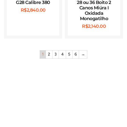
G28 Calibre 380
28 ou 36 Boito 2
Canos Miúra I
R$
2,840.00
Oxidada
Monogatilho
R$
2,140.00
1
2
3
4
5
6
→