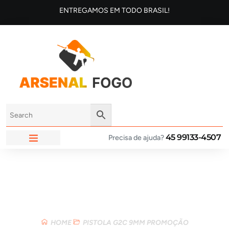
ENTREGAMOS EM TODO BRASIL!
45 99133-4507
Precisa de ajuda?
ARSENAL FOGO
Loja
HOME
PISTOLA G2C 9MM PROMOÇÃO