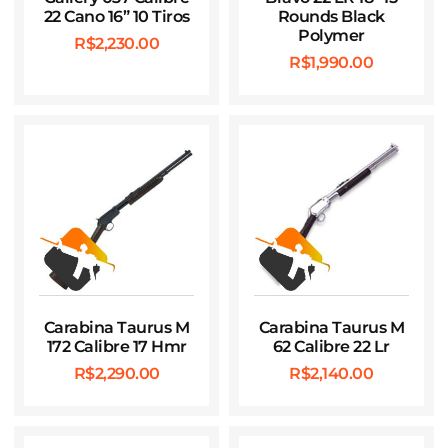
22 Cano 16” 10 Tiros
Rounds Black
Polymer
R$
2,230.00
R$
1,990.00
Carabina Taurus M
Carabina Taurus M
172 Calibre 17 Hmr
62 Calibre 22 Lr
R$
2,290.00
R$
2,140.00