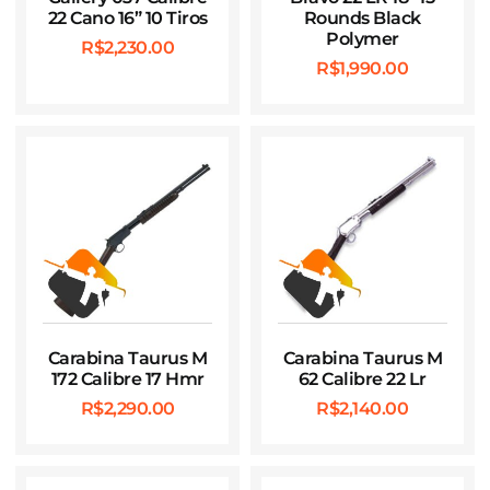
22 Cano 16” 10 Tiros
Rounds Black
Polymer
R$
2,230.00
R$
1,990.00
Carabina Taurus M
Carabina Taurus M
172 Calibre 17 Hmr
62 Calibre 22 Lr
R$
2,290.00
R$
2,140.00