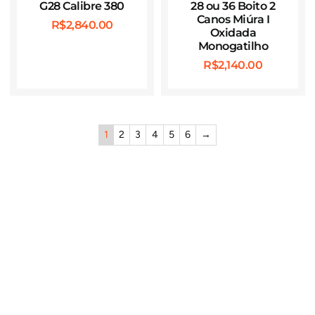
G28 Calibre 380
28 ou 36 Boito 2
Canos Miúra I
R$
2,840.00
Oxidada
Monogatilho
R$
2,140.00
1
2
3
4
5
6
→