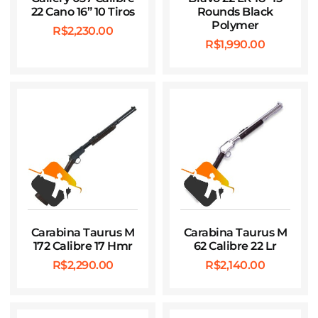
22 Cano 16” 10 Tiros
Rounds Black
Polymer
R$
2,230.00
R$
1,990.00
Carabina Taurus M
Carabina Taurus M
172 Calibre 17 Hmr
62 Calibre 22 Lr
R$
2,290.00
R$
2,140.00