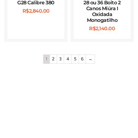
G28 Calibre 380
28 ou 36 Boito 2
Canos Miúra I
R$
2,840.00
Oxidada
Monogatilho
R$
2,140.00
1
2
3
4
5
6
→