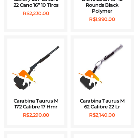
22 Cano 16” 10 Tiros
Rounds Black
Polymer
R$
2,230.00
R$
1,990.00
Carabina Taurus M
Carabina Taurus M
172 Calibre 17 Hmr
62 Calibre 22 Lr
R$
2,290.00
R$
2,140.00