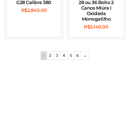
G28 Calibre 380
28 ou 36 Boito 2
Canos Miúra I
R$
2,840.00
Oxidada
Monogatilho
R$
2,140.00
1
2
3
4
5
6
→