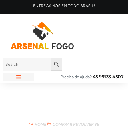
ENTREGAMOS EM TODO BRASIL!
45 99133-4507
Precisa de ajuda?
ARSENAL FOGO
Loja
HOME
COMPRAR REVOLVER 38