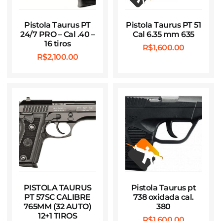
Pistola Taurus PT
Pistola Taurus PT 51
24/7 PRO – Cal .40 –
Cal 6.35 mm 635
16 tiros
R$
1,600.00
R$
2,100.00
PISTOLA TAURUS
Pistola Taurus pt
PT 57SC CALIBRE
738 oxidada cal.
765MM (32 AUTO)
380
12+1 TIROS
R$
1,600.00