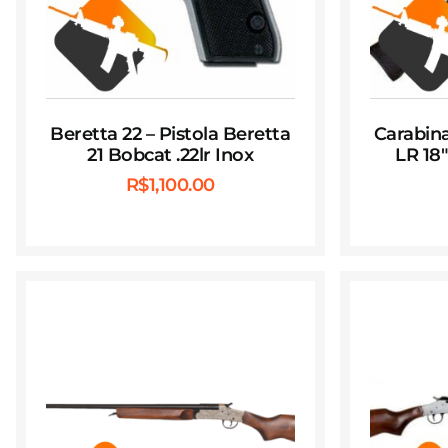
Beretta 22 – Pistola Beretta
Carabina
21 Bobcat .22lr Inox
LR 18
R$
1,100.00