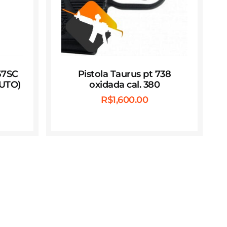
57SC
Pistola Taurus pt 738
UTO)
oxidada cal. 380
R$
1,600.00