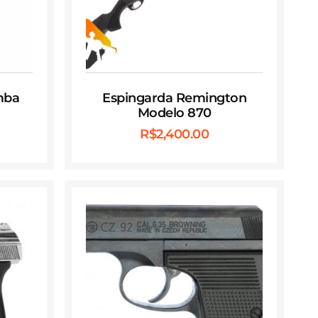
mba
Espingarda Remington
Modelo 870
R$
2,400.00