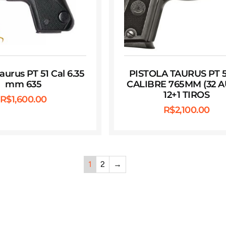
Taurus PT 51 Cal 6.35
PISTOLA TAURUS PT 
mm 635
CALIBRE 765MM (32 A
12+1 TIROS
R$
1,600.00
R$
2,100.00
1
2
→