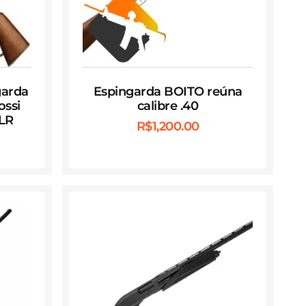
garda
Espingarda BOITO reúna
ossi
calibre .40
 LR
R$
1,200.00