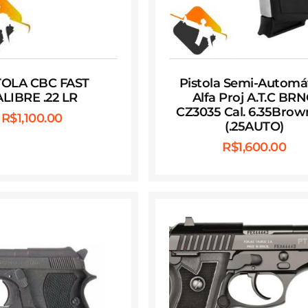
TOLA CBC FAST
Pistola Semi-Automá
LIBRE .22 LR
Alfa Proj A.T.C BR
CZ3035 Cal. 6.35Brow
R$
1,100.00
(.25AUTO)
R$
1,600.00