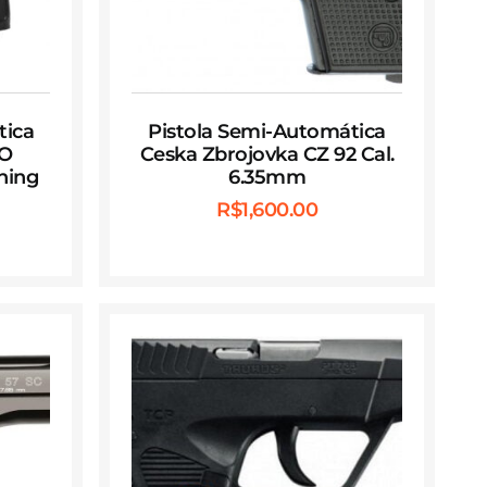
tica
Pistola Semi-Automática
NO
Ceska Zbrojovka CZ 92 Cal.
ning
6.35mm
R$
1,600.00