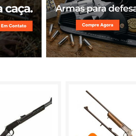
 caça.
Armas para defesa
Compre Agora
 Em Contato