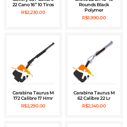
22 Cano 16” 10 Tiros
Rounds Black
Polymer
R$
2,230.00
R$
1,990.00
Carabina Taurus M
Carabina Taurus M
172 Calibre 17 Hmr
62 Calibre 22 Lr
R$
2,290.00
R$
2,140.00