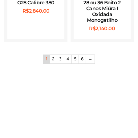
G28 Calibre 380
28 ou 36 Boito 2
Canos Miúra I
R$
2,840.00
Oxidada
Monogatilho
R$
2,140.00
1
2
3
4
5
6
→