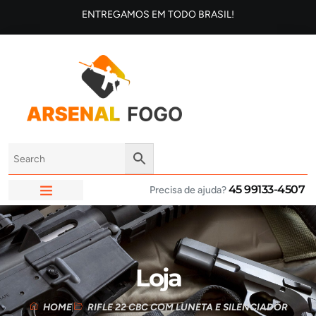
ENTREGAMOS EM TODO BRASIL!
45 99133-4507
Precisa de ajuda?
ARSENAL FOGO
Loja
HOME
RIFLE 22 CBC COM LUNETA E SILENCIADOR