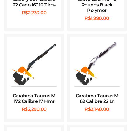
22 Cano 16” 10 Tiros
Rounds Black
Polymer
R$
2,230.00
R$
1,990.00
Carabina Taurus M
Carabina Taurus M
172 Calibre 17 Hmr
62 Calibre 22 Lr
R$
2,290.00
R$
2,140.00