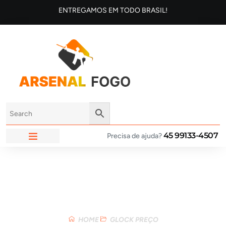
ENTREGAMOS EM TODO BRASIL!
45 99133-4507
Precisa de ajuda?
ARSENAL FOGO
Loja
HOME
GLOCK PREÇO