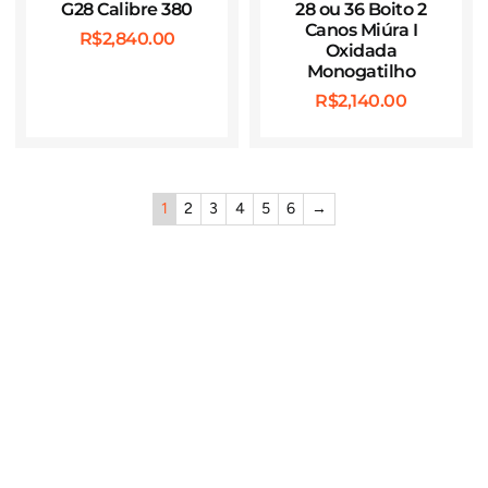
G28 Calibre 380
28 ou 36 Boito 2
Canos Miúra I
R$
2,840.00
Oxidada
Monogatilho
R$
2,140.00
1
2
3
4
5
6
→