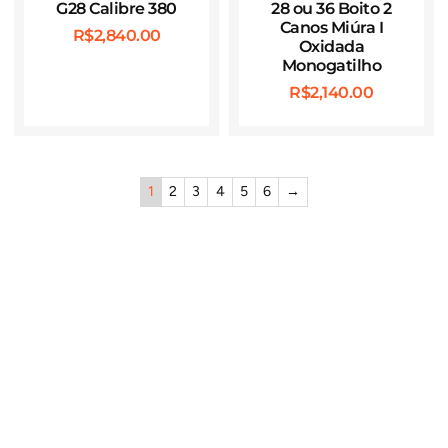
G28 Calibre 380
28 ou 36 Boito 2
Canos Miúra I
R$
2,840.00
Oxidada
Monogatilho
R$
2,140.00
1
2
3
4
5
6
→