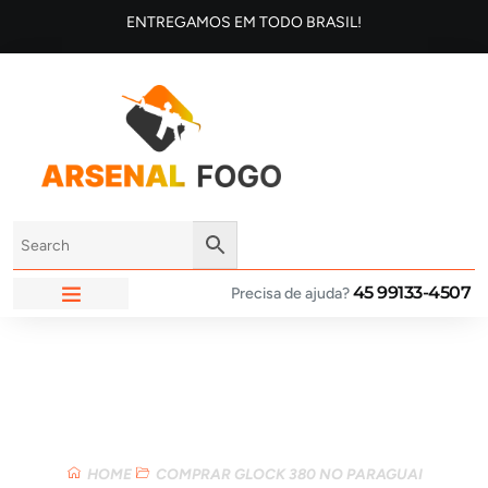
ENTREGAMOS EM TODO BRASIL!
45 99133-4507
Precisa de ajuda?
ARSENAL FOGO
Loja
HOME
COMPRAR GLOCK 380 NO PARAGUAI