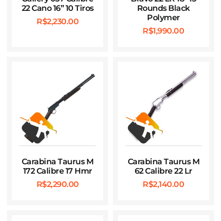
22 Cano 16” 10 Tiros
Rounds Black
Polymer
R$
2,230.00
R$
1,990.00
Carabina Taurus M
Carabina Taurus M
172 Calibre 17 Hmr
62 Calibre 22 Lr
R$
2,290.00
R$
2,140.00