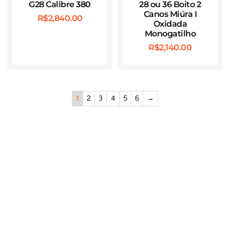
G28 Calibre 380
28 ou 36 Boito 2
Canos Miúra I
R$
2,840.00
Oxidada
Monogatilho
R$
2,140.00
1
2
3
4
5
6
→