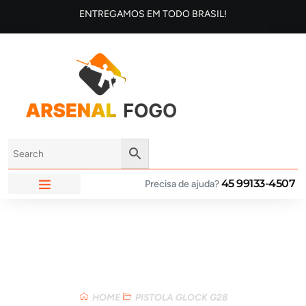
ENTREGAMOS EM TODO BRASIL!
45 99133-4507
Precisa de ajuda?
ARSENAL FOGO
Loja
HOME
PISTOLA GLOCK G28