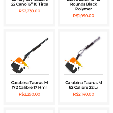
22 Cano 16” 10 Tiros
Rounds Black
Polymer
R$
2,230.00
R$
1,990.00
Carabina Taurus M
Carabina Taurus M
172 Calibre 17 Hmr
62 Calibre 22 Lr
R$
2,290.00
R$
2,140.00