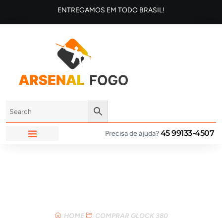
ENTREGAMOS EM TODO BRASIL!
45 99133-4507
Precisa de ajuda?
ARSENAL FOGO
Loja
HOME
COMPRAR GLOCK 380