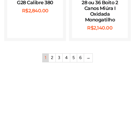
G28 Calibre 380
28 ou 36 Boito 2
Canos Miúra I
R$
2,840.00
Oxidada
Monogatilho
R$
2,140.00
1
2
3
4
5
6
→