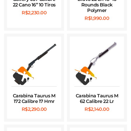
22 Cano 16” 10 Tiros
Rounds Black
Polymer
R$
2,230.00
R$
1,990.00
Carabina Taurus M
Carabina Taurus M
172 Calibre 17 Hmr
62 Calibre 22 Lr
R$
2,290.00
R$
2,140.00