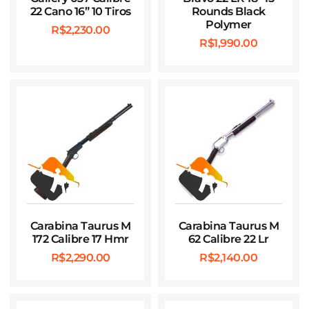
22 Cano 16” 10 Tiros
Rounds Black
Polymer
R$
2,230.00
R$
1,990.00
Carabina Taurus M
Carabina Taurus M
172 Calibre 17 Hmr
62 Calibre 22 Lr
R$
2,290.00
R$
2,140.00