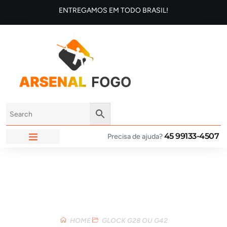
ENTREGAMOS EM TODO BRASIL!
45 99133-4507
Precisa de ajuda?
ARSENAL FOGO
Loja
HOME
GLOCK G28 OU G42