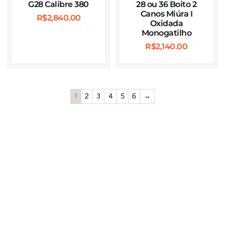
G28 Calibre 380
28 ou 36 Boito 2
Canos Miúra I
R$
2,840.00
Oxidada
Monogatilho
R$
2,140.00
1
2
3
4
5
6
→