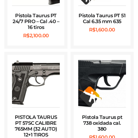
Pistola Taurus PT
Pistola Taurus PT 51
24/7 PRO – Cal .40 –
Cal 6.35 mm 635
16 tiros
R$
1,600.00
R$
2,100.00
PISTOLA TAURUS
Pistola Taurus pt
PT 57SC CALIBRE
738 oxidada cal.
765MM (32 AUTO)
380
12+1 TIROS
R$
1,600.00