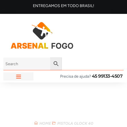
ENTREGAMOS EM TODO BRASIL!
45 99133-4507
Precisa de ajuda?
ARSENAL FOGO
Loja
HOME
PISTOLA GLOCK 40