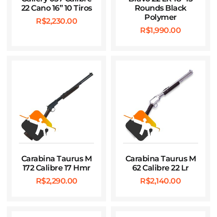
22 Cano 16” 10 Tiros
Rounds Black
Polymer
R$
2,230.00
R$
1,990.00
Carabina Taurus M
Carabina Taurus M
172 Calibre 17 Hmr
62 Calibre 22 Lr
R$
2,290.00
R$
2,140.00