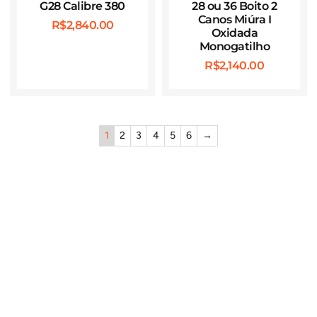
G28 Calibre 380
28 ou 36 Boito 2
Canos Miúra I
R$
2,840.00
Oxidada
Monogatilho
R$
2,140.00
1
2
3
4
5
6
→