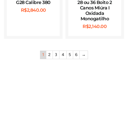
G28 Calibre 380
28 ou 36 Boito 2
Canos Miúra I
R$
2,840.00
Oxidada
Monogatilho
R$
2,140.00
1
2
3
4
5
6
→