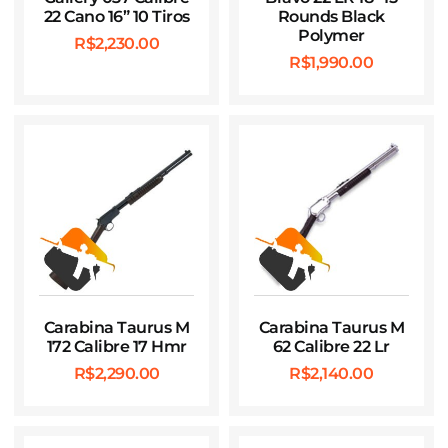
22 Cano 16” 10 Tiros
Rounds Black
Polymer
R$
2,230.00
R$
1,990.00
Carabina Taurus M
Carabina Taurus M
172 Calibre 17 Hmr
62 Calibre 22 Lr
R$
2,290.00
R$
2,140.00