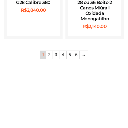
G28 Calibre 380
28 ou 36 Boito 2
Canos Miúra I
R$
2,840.00
Oxidada
Monogatilho
R$
2,140.00
1
2
3
4
5
6
→