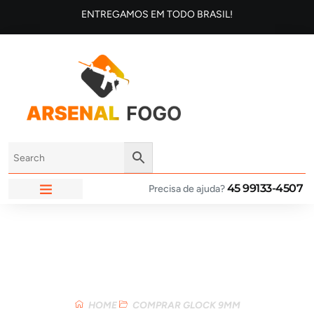
ENTREGAMOS EM TODO BRASIL!
45 99133-4507
Precisa de ajuda?
ARSENAL FOGO
Loja
HOME
COMPRAR GLOCK 9MM