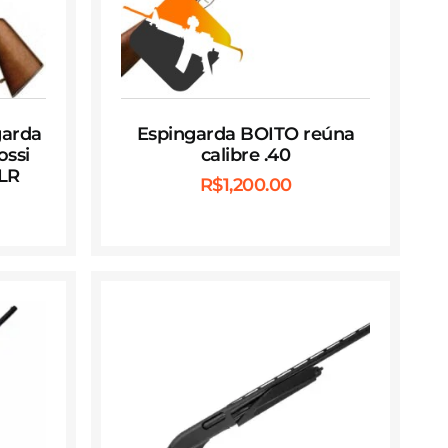
garda
Espingarda BOITO reúna
ossi
calibre .40
 LR
R$
1,200.00