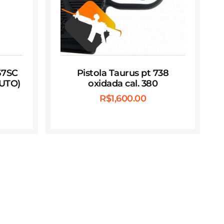
57SC
Pistola Taurus pt 738
UTO)
oxidada cal. 380
R$
1,600.00