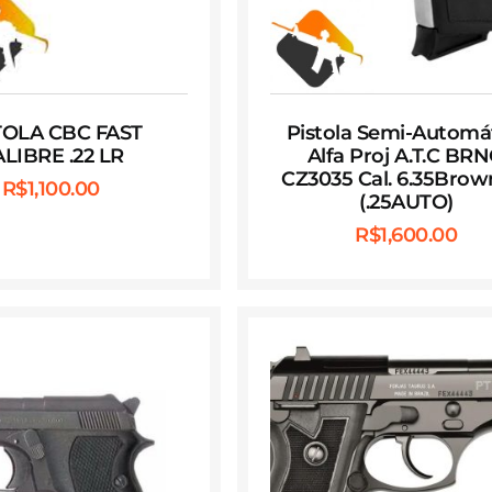
TOLA CBC FAST
Pistola Semi-Automá
LIBRE .22 LR
Alfa Proj A.T.C BR
CZ3035 Cal. 6.35Brow
R$
1,100.00
(.25AUTO)
R$
1,600.00