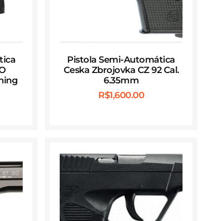
tica
Pistola Semi-Automática
NO
Ceska Zbrojovka CZ 92 Cal.
ning
6.35mm
R$
1,600.00