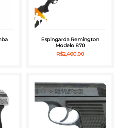
mba
Espingarda Remington
Modelo 870
R$
2,400.00