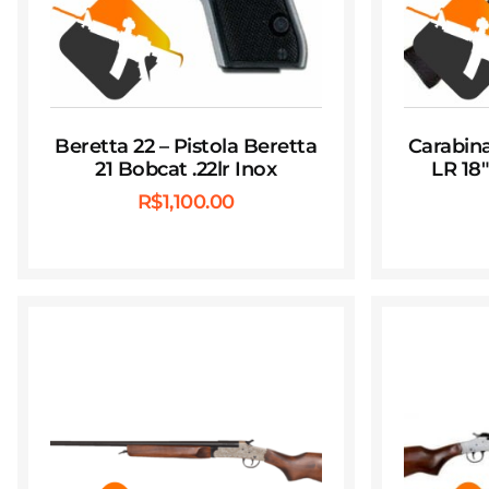
Beretta 22 – Pistola Beretta
Carabina
21 Bobcat .22lr Inox
LR 18
R$
1,100.00