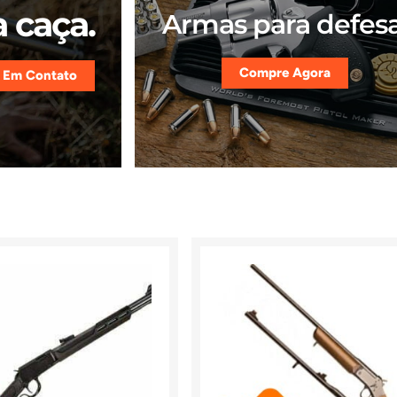
 caça.
Armas para defesa
Compre Agora
 Em Contato