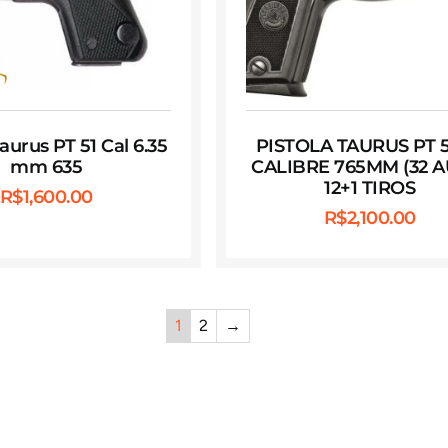
Taurus PT 51 Cal 6.35
PISTOLA TAURUS PT 
mm 635
CALIBRE 765MM (32 A
12+1 TIROS
R$
1,600.00
R$
2,100.00
1
2
→