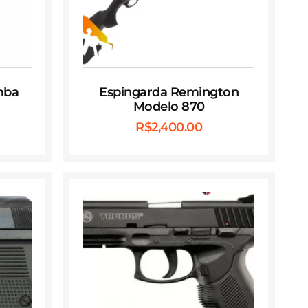
mba
Espingarda Remington
Modelo 870
R$
2,400.00