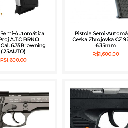
a Semi-Automática
Pistola Semi-Automá
 Proj A.T.C BRNO
Ceska Zbrojovka CZ 92
Cal. 6.35Browning
6.35mm
(.25AUTO)
R$
1,600.00
R$
1,600.00