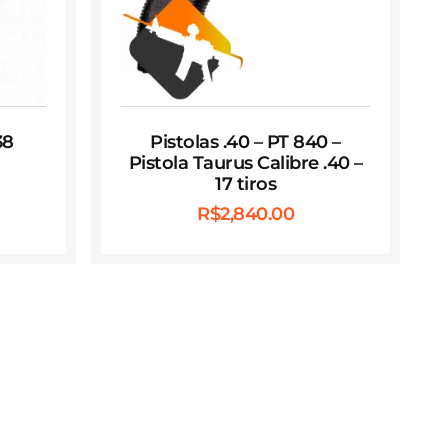
38
Pistolas .40 – PT 840 –
Pistola Taurus Calibre .40 –
17 tiros
R$
2,840.00