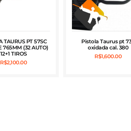
A TAURUS PT 57SC
Pistola Taurus pt 7
 765MM (32 AUTO)
oxidada cal. 380
12+1 TIROS
R$
1,600.00
R$
2,100.00