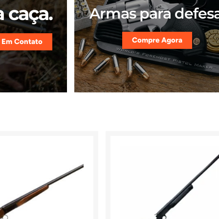
 caça.
Armas para defesa
Compre Agora
 Em Contato