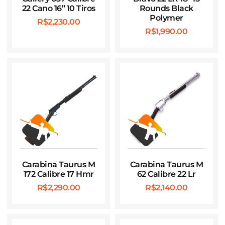
22 Cano 16” 10 Tiros
Rounds Black
Polymer
R$
2,230.00
R$
1,990.00
Carabina Taurus M
Carabina Taurus M
172 Calibre 17 Hmr
62 Calibre 22 Lr
R$
2,290.00
R$
2,140.00