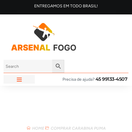
ENTREGAMOS EM TODO BRASIL!
45 99133-4507
Precisa de ajuda?
ARSENAL FOGO
Loja
HOME
COMPRAR CARABINA PUMA