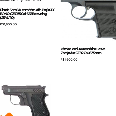
Pistola Semi-Automática Alfa Proj A.T.C
BRNO CZ3035 Cal. 6.35Browning
(.25AUTO)
R$
1,600.00
Pistola Semi-Automática Ceska
Zbrojovka CZ 92 Cal. 6.35mm
R$
1,600.00