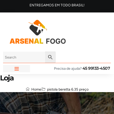
ENTREGAMOS EM TODO BRASIL!
45 99133-4507
Precisa de ajuda?
Loja
ARSENAL FOGO
Home
pistola beretta 6.35 preço