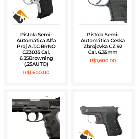
Pistola Semi-
Pistola Semi-
Automática Alfa
Automática Ceska
Proj A.T.C BRNO
Zbrojovka CZ 92
CZ3035 Cal.
Cal. 6.35mm
6.35Browning
R$
1,600.00
(.25AUTO)
R$
1,600.00