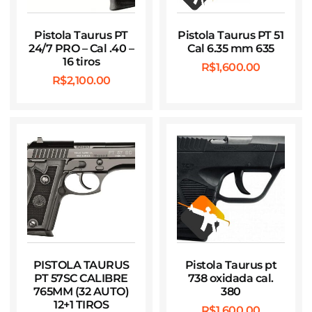
Pistola Taurus PT
Pistola Taurus PT 51
24/7 PRO – Cal .40 –
Cal 6.35 mm 635
16 tiros
R$
1,600.00
R$
2,100.00
PISTOLA TAURUS
Pistola Taurus pt
PT 57SC CALIBRE
738 oxidada cal.
765MM (32 AUTO)
380
12+1 TIROS
R$
1,600.00