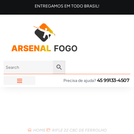
ENTREGAMOS EM TODO BRASIL!
45 99133-4507
Precisa de ajuda?
ARSENAL FOGO
Loja
HOME
RIFLE 22 CBC DE FERROLHO