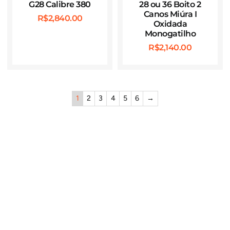
G28 Calibre 380
28 ou 36 Boito 2
Canos Miúra I
R$
2,840.00
Oxidada
Monogatilho
R$
2,140.00
1
2
3
4
5
6
→