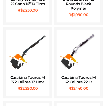
22 Cano 16” 10 Tiros
Rounds Black
Polymer
R$
2,230.00
R$
1,990.00
Carabina Taurus M
Carabina Taurus M
172 Calibre 17 Hmr
62 Calibre 22 Lr
R$
2,290.00
R$
2,140.00