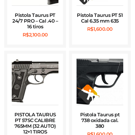
Pistola Taurus PT
Pistola Taurus PT 51
24/7 PRO – Cal .40 –
Cal 6.35 mm 635
16 tiros
R$
1,600.00
R$
2,100.00
PISTOLA TAURUS
Pistola Taurus pt
PT 57SC CALIBRE
738 oxidada cal.
765MM (32 AUTO)
380
12+1 TIROS
R$
1,600.00