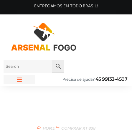
ENTREGAMOS EM TODO BRASIL!
45 99133-4507
Precisa de ajuda?
ARSENAL FOGO
Loja
HOME
COMPRAR RT 838