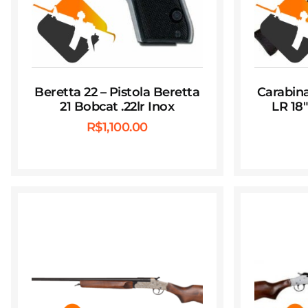
Beretta 22 – Pistola Beretta
Carabina
21 Bobcat .22lr Inox
LR 18
R$
1,100.00