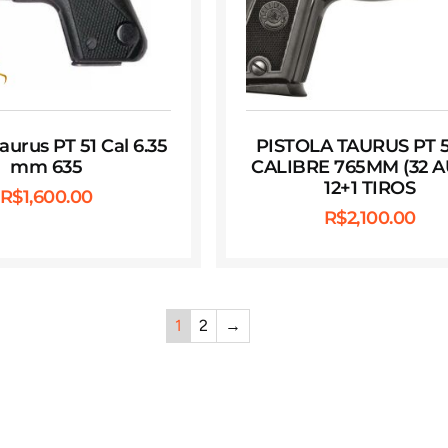
Taurus PT 51 Cal 6.35
PISTOLA TAURUS PT 
mm 635
CALIBRE 765MM (32 A
12+1 TIROS
R$
1,600.00
R$
2,100.00
1
2
→