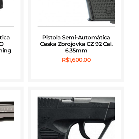
tica
Pistola Semi-Automática
NO
Ceska Zbrojovka CZ 92 Cal.
ning
6.35mm
R$
1,600.00