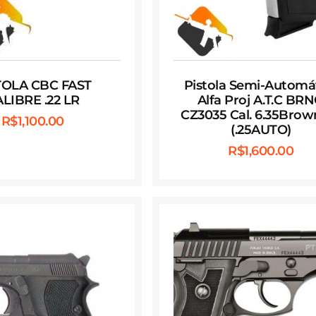
TOLA CBC FAST
Pistola Semi-Automá
LIBRE .22 LR
Alfa Proj A.T.C BR
CZ3035 Cal. 6.35Brow
R$
1,100.00
(.25AUTO)
R$
1,600.00