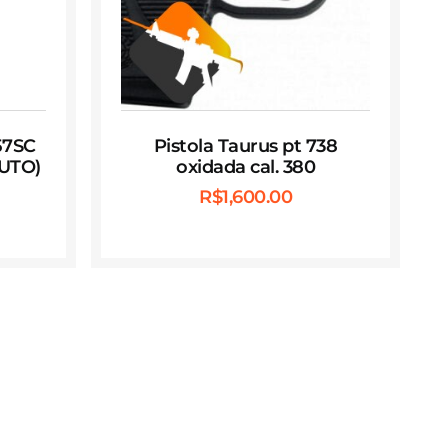
57SC
Pistola Taurus pt 738
UTO)
oxidada cal. 380
R$
1,600.00