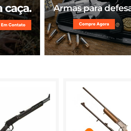
 caça.
Armas para defesa
Compre Agora
 Em Contato