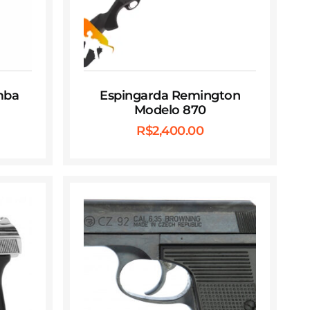
mba
Espingarda Remington
Modelo 870
R$
2,400.00