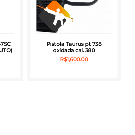
57SC
Pistola Taurus pt 738
UTO)
oxidada cal. 380
R$
1,600.00