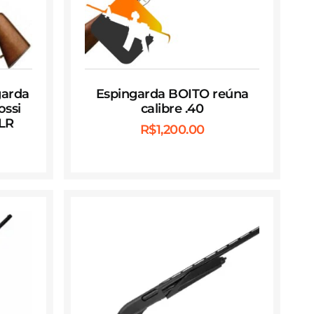
garda
Espingarda BOITO reúna
ossi
calibre .40
 LR
R$
1,200.00