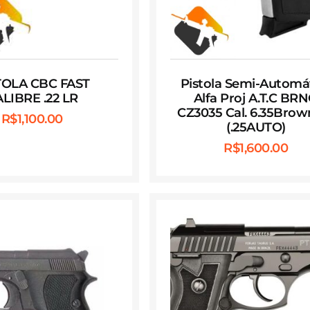
TOLA CBC FAST
Pistola Semi-Automá
LIBRE .22 LR
Alfa Proj A.T.C BR
CZ3035 Cal. 6.35Brow
R$
1,100.00
(.25AUTO)
R$
1,600.00