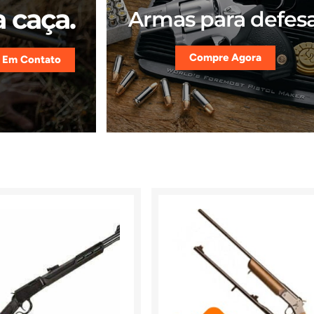
 caça.
Armas para defesa
Compre Agora
 Em Contato