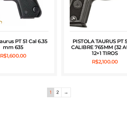
Taurus PT 51 Cal 6.35
PISTOLA TAURUS PT 
mm 635
CALIBRE 765MM (32 A
12+1 TIROS
R$
1,600.00
R$
2,100.00
1
2
→