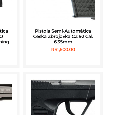
tica
Pistola Semi-Automática
NO
Ceska Zbrojovka CZ 92 Cal.
ning
6.35mm
R$
1,600.00