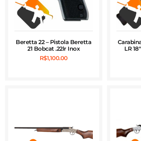
Beretta 22 – Pistola Beretta
Carabina
21 Bobcat .22lr Inox
LR 18
R$
1,100.00