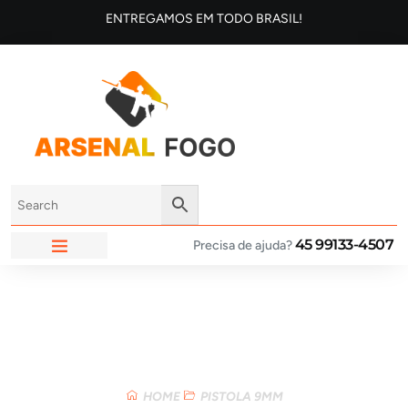
ENTREGAMOS EM TODO BRASIL!
45 99133-4507
Precisa de ajuda?
ARSENAL FOGO
Loja
HOME
PISTOLA 9MM