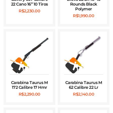
22 Cano 16” 10 Tiros
Rounds Black
Polymer
R$
2,230.00
R$
1,990.00
Carabina Taurus M
Carabina Taurus M
172 Calibre 17 Hmr
62 Calibre 22 Lr
R$
2,290.00
R$
2,140.00