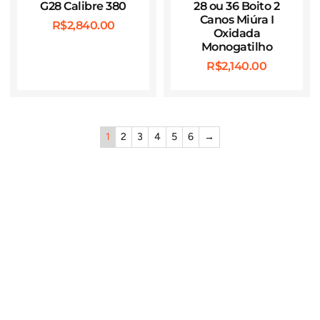
G28 Calibre 380
28 ou 36 Boito 2
Canos Miúra I
R$
2,840.00
Oxidada
Monogatilho
R$
2,140.00
1
2
3
4
5
6
→