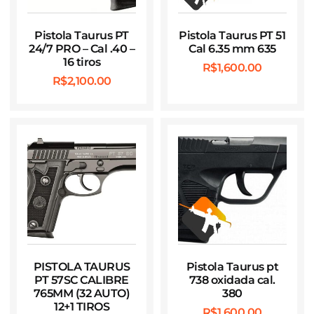
Pistola Taurus PT
Pistola Taurus PT 51
24/7 PRO – Cal .40 –
Cal 6.35 mm 635
16 tiros
R$
1,600.00
R$
2,100.00
PISTOLA TAURUS
Pistola Taurus pt
PT 57SC CALIBRE
738 oxidada cal.
765MM (32 AUTO)
380
12+1 TIROS
R$
1,600.00