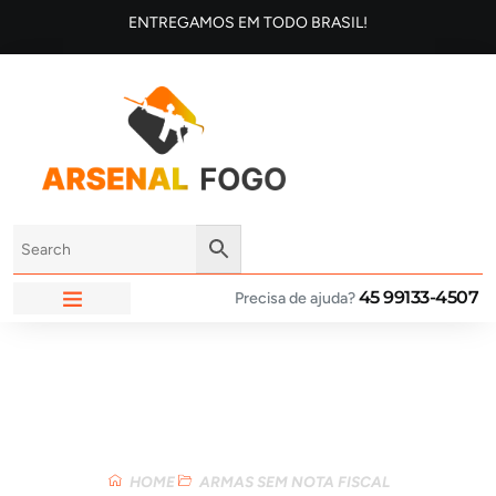
ENTREGAMOS EM TODO BRASIL!
45 99133-4507
Precisa de ajuda?
ARSENAL FOGO
Loja
HOME
ARMAS SEM NOTA FISCAL