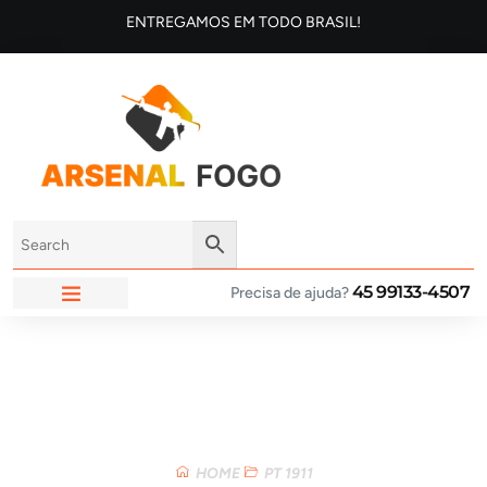
ENTREGAMOS EM TODO BRASIL!
45 99133-4507
Precisa de ajuda?
ARSENAL FOGO
Loja
HOME
PT 1911