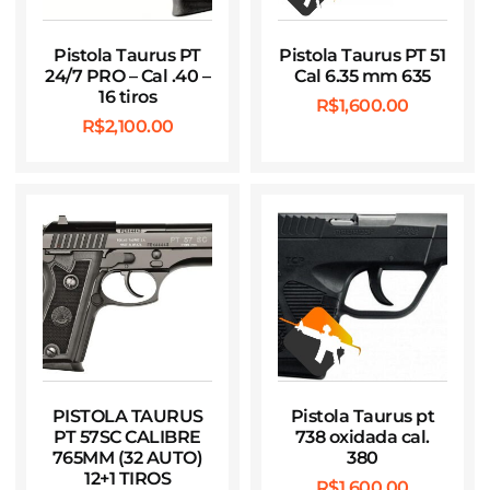
Pistola Taurus PT
Pistola Taurus PT 51
24/7 PRO – Cal .40 –
Cal 6.35 mm 635
16 tiros
R$
1,600.00
R$
2,100.00
PISTOLA TAURUS
Pistola Taurus pt
PT 57SC CALIBRE
738 oxidada cal.
765MM (32 AUTO)
380
12+1 TIROS
R$
1,600.00