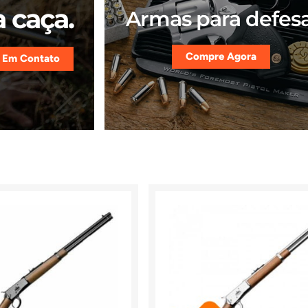
 caça.
Armas para defesa
Compre Agora
 Em Contato