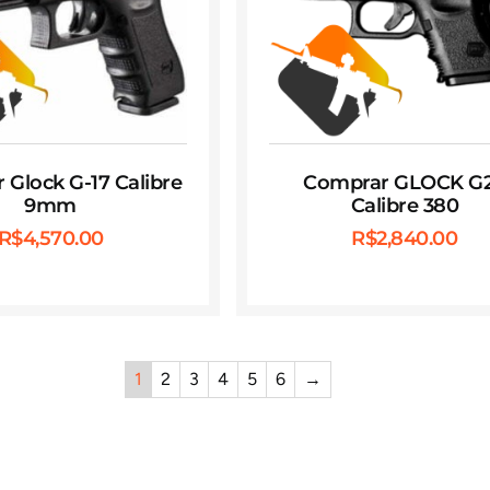
Glock G-17 Calibre
Comprar GLOCK G
9mm
Calibre 380
R$
4,570.00
R$
2,840.00
1
2
3
4
5
6
→