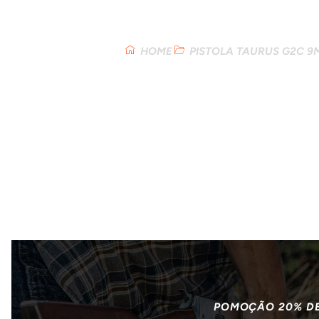
Loja
HOME
PISTOLA TAURUS G2C 
POMOÇÃO 20% D