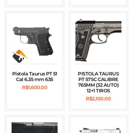
Pistola Taurus PT 51
PISTOLA TAURUS
Cal 6.35 mm 635
PT 57SC CALIBRE
765MM (32 AUTO)
R$
1,600.00
12+1 TIROS
R$
2,100.00