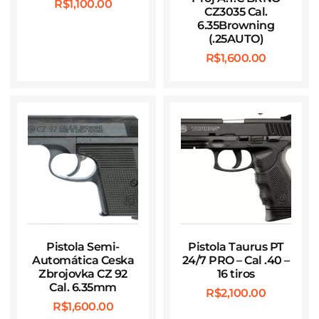
R$
1,100.00
CZ3035 Cal.
6.35Browning
(.25AUTO)
R$
1,600.00
Pistola Semi-
Pistola Taurus PT
Automática Ceska
24/7 PRO – Cal .40 –
Zbrojovka CZ 92
16 tiros
Cal. 6.35mm
R$
2,100.00
R$
1,600.00