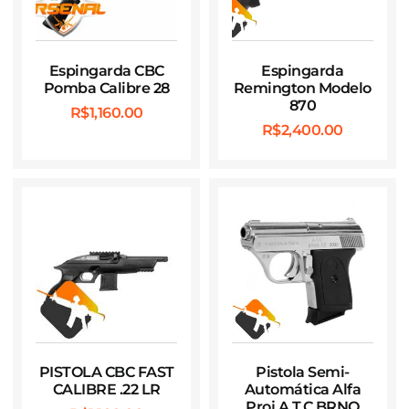
Espingarda CBC
Espingarda
Pomba Calibre 28
Remington Modelo
870
R$
1,160.00
R$
2,400.00
PISTOLA CBC FAST
Pistola Semi-
CALIBRE .22 LR
Automática Alfa
Proj A.T.C BRNO