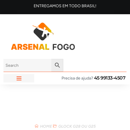
ENTREGAMOS EM TODO BRASIL!
45 99133-4507
Precisa de ajuda?
ARSENAL FOGO
Loja
HOME
GLOCK G28 OU G25