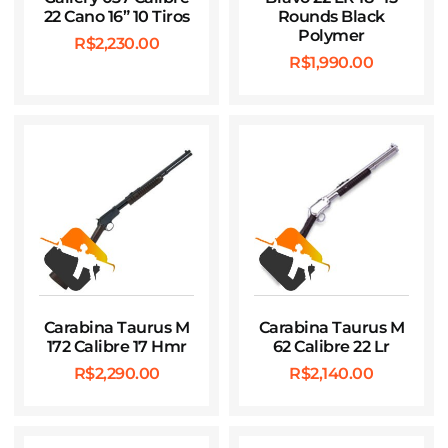
22 Cano 16” 10 Tiros
Rounds Black
Polymer
R$
2,230.00
R$
1,990.00
Carabina Taurus M
Carabina Taurus M
172 Calibre 17 Hmr
62 Calibre 22 Lr
R$
2,290.00
R$
2,140.00