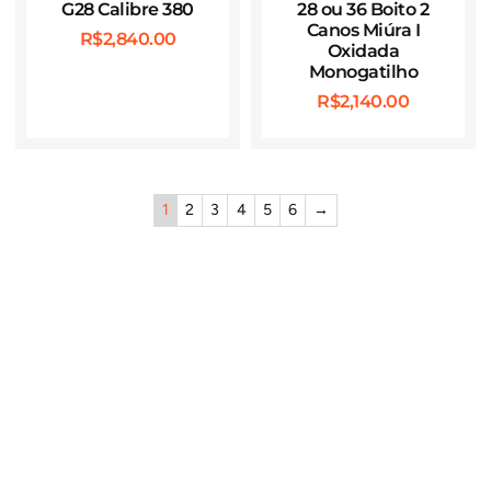
G28 Calibre 380
28 ou 36 Boito 2
Canos Miúra I
R$
2,840.00
Oxidada
Monogatilho
R$
2,140.00
1
2
3
4
5
6
→