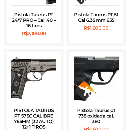
Pistola Taurus PT
Pistola Taurus PT 51
24/7 PRO – Cal .40 –
Cal 6.35 mm 635
16 tiros
R$
1,600.00
R$
2,100.00
PISTOLA TAURUS
Pistola Taurus pt
PT 57SC CALIBRE
738 oxidada cal.
765MM (32 AUTO)
380
12+1 TIROS
R$
1,600.00