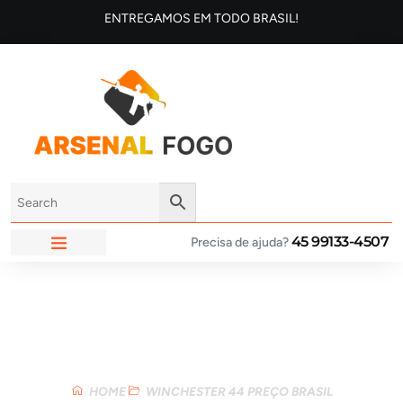
ENTREGAMOS EM TODO BRASIL!
45 99133-4507
Precisa de ajuda?
ARSENAL FOGO
Loja
HOME
WINCHESTER 44 PREÇO BRASIL