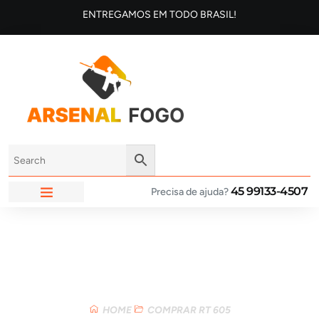
ENTREGAMOS EM TODO BRASIL!
45 99133-4507
Precisa de ajuda?
ARSENAL FOGO
Loja
HOME
COMPRAR RT 605