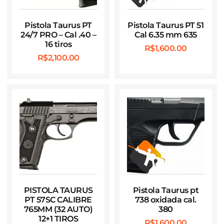
Pistola Taurus PT
Pistola Taurus PT 51
24/7 PRO – Cal .40 –
Cal 6.35 mm 635
16 tiros
R$
1,600.00
R$
2,100.00
PISTOLA TAURUS
Pistola Taurus pt
PT 57SC CALIBRE
738 oxidada cal.
765MM (32 AUTO)
380
12+1 TIROS
R$
1,600.00