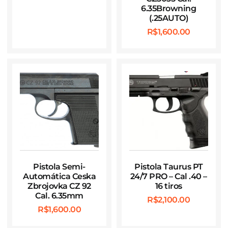
6.35Browning
(.25AUTO)
R$
1,600.00
Pistola Semi-
Pistola Taurus PT
Automática Ceska
24/7 PRO – Cal .40 –
Zbrojovka CZ 92
16 tiros
Cal. 6.35mm
R$
2,100.00
R$
1,600.00