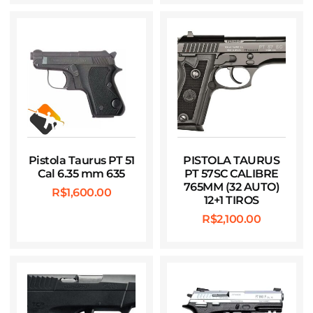
Pistola Taurus PT 51
PISTOLA TAURUS
Cal 6.35 mm 635
PT 57SC CALIBRE
765MM (32 AUTO)
R$
1,600.00
12+1 TIROS
R$
2,100.00