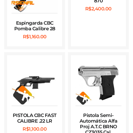
870
R$
2,400.00
Espingarda CBC
Pomba Calibre 28
R$
1,160.00
PISTOLA CBC FAST
Pistola Semi-
CALIBRE .22 LR
Automática Alfa
Proj A.T.C BRNO
R$
1,100.00
CZ3035 Cal.