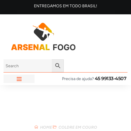
ENTREGAMOS EM TODO BRASIL!
45 99133-4507
Precisa de ajuda?
ARSENAL FOGO
Loja
HOME
COLDRE EM COURO