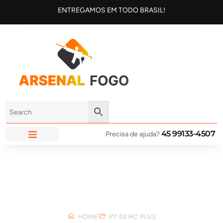
ENTREGAMOS EM TODO BRASIL!
45 99133-4507
Precisa de ajuda?
ARSENAL FOGO
Loja
HOME
PT 58 HC PLUS