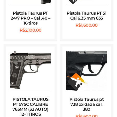
Pistola Taurus PT
Pistola Taurus PT 51
24/7 PRO – Cal .40 –
Cal 6.35 mm 635
16 tiros
R$
1,600.00
R$
2,100.00
PISTOLA TAURUS
Pistola Taurus pt
PT 57SC CALIBRE
738 oxidada cal.
765MM (32 AUTO)
380
12+1 TIROS
R$
1,600.00