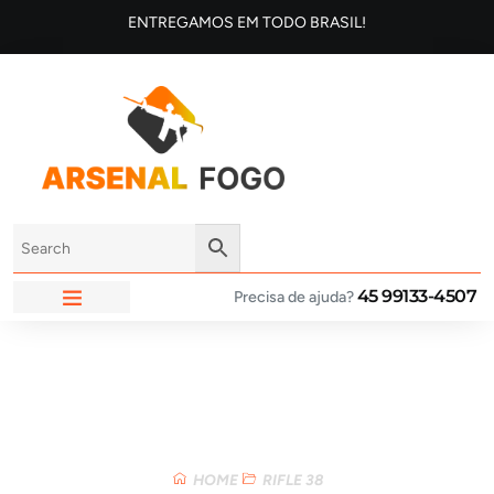
ENTREGAMOS EM TODO BRASIL!
45 99133-4507
Precisa de ajuda?
ARSENAL FOGO
Loja
HOME
RIFLE 38