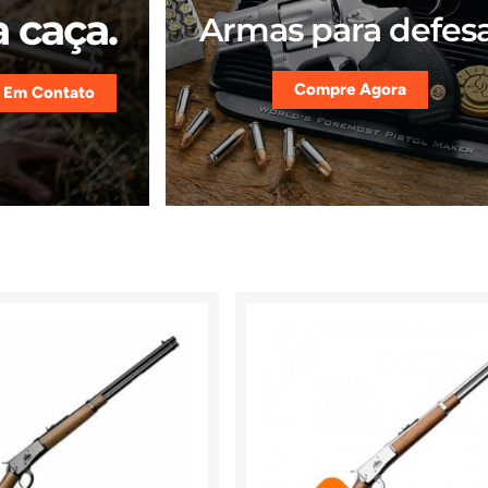
 caça.
Armas para defesa
Compre Agora
 Em Contato