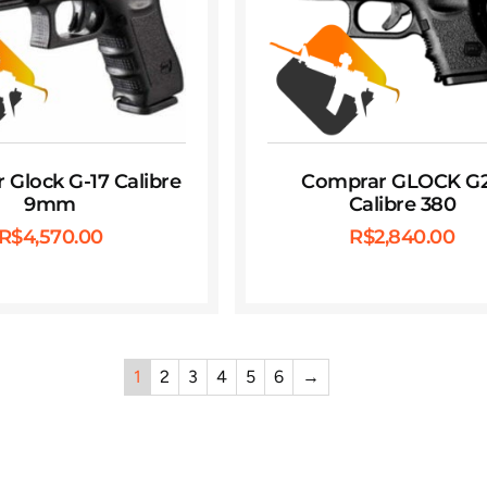
Glock G-17 Calibre
Comprar GLOCK G
9mm
Calibre 380
R$
4,570.00
R$
2,840.00
1
2
3
4
5
6
→