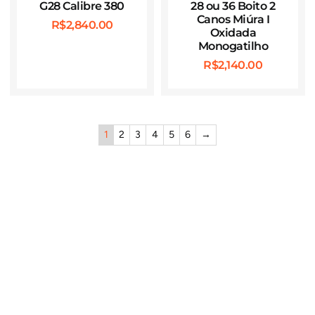
G28 Calibre 380
28 ou 36 Boito 2
Canos Miúra I
R$
2,840.00
Oxidada
Monogatilho
R$
2,140.00
1
2
3
4
5
6
→