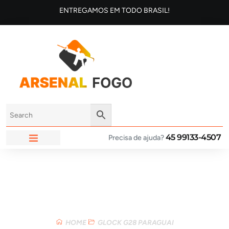
ENTREGAMOS EM TODO BRASIL!
45 99133-4507
Precisa de ajuda?
ARSENAL FOGO
Loja
HOME
GLOCK G28 PARAGUAI