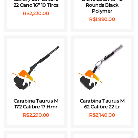
22 Cano 16” 10 Tiros
Rounds Black
Polymer
R$
2,230.00
R$
1,990.00
Carabina Taurus M
Carabina Taurus M
172 Calibre 17 Hmr
62 Calibre 22 Lr
R$
2,290.00
R$
2,140.00