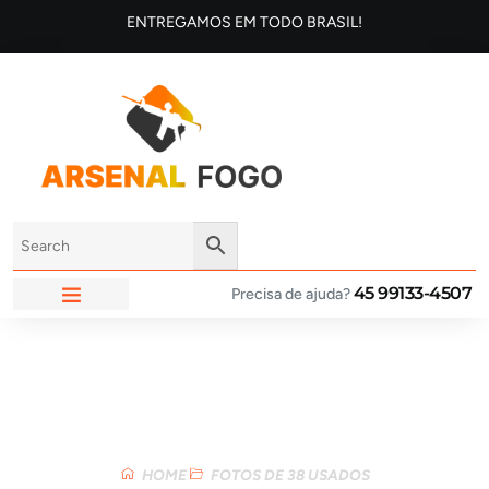
ENTREGAMOS EM TODO BRASIL!
45 99133-4507
Precisa de ajuda?
ARSENAL FOGO
Loja
HOME
FOTOS DE 38 USADOS