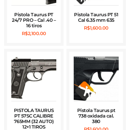
Pistola Taurus PT
Pistola Taurus PT 51
24/7 PRO – Cal .40 –
Cal 6.35 mm 635
16 tiros
R$
1,600.00
R$
2,100.00
PISTOLA TAURUS
Pistola Taurus pt
PT 57SC CALIBRE
738 oxidada cal.
765MM (32 AUTO)
380
12+1 TIROS
R$
1,600.00