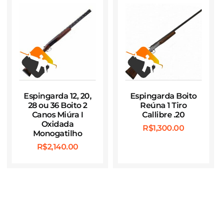
Espingarda 12, 20,
Espingarda Boito
28 ou 36 Boito 2
Reúna 1 Tiro
Canos Miúra I
Callibre .20
Oxidada
R$
1,300.00
Monogatilho
R$
2,140.00