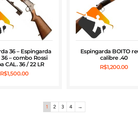
da 36 – Espingarda
Espingarda BOITO r
e 36 – combo Rossi
calibre .40
 CAL. 36 / 22 LR
R$
1,200.00
R$
1,500.00
1
2
3
4
→