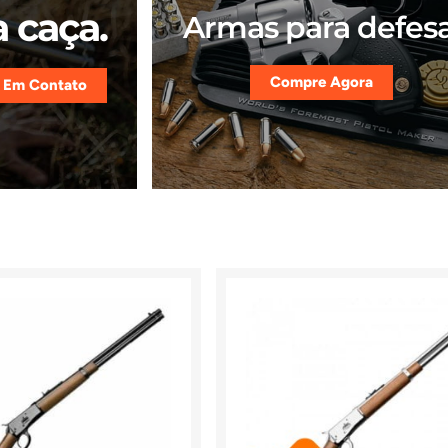
 caça.
Armas para defesa
Compre Agora
 Em Contato