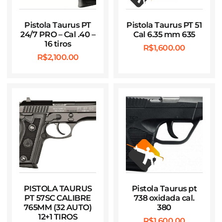
Pistola Taurus PT
Pistola Taurus PT 51
24/7 PRO – Cal .40 –
Cal 6.35 mm 635
16 tiros
R$
1,600.00
R$
2,100.00
PISTOLA TAURUS
Pistola Taurus pt
PT 57SC CALIBRE
738 oxidada cal.
765MM (32 AUTO)
380
12+1 TIROS
R$
1,600.00