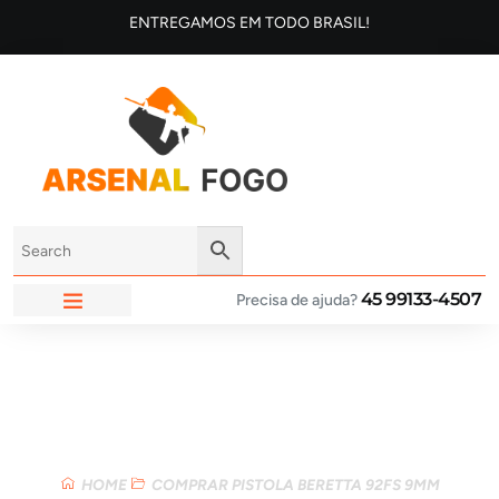
ENTREGAMOS EM TODO BRASIL!
45 99133-4507
Precisa de ajuda?
ARSENAL FOGO
Loja
HOME
COMPRAR PISTOLA BERETTA 92FS 9MM