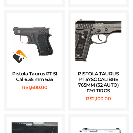
Pistola Taurus PT 51
PISTOLA TAURUS
Cal 6.35 mm 635
PT 57SC CALIBRE
765MM (32 AUTO)
R$
1,600.00
12+1 TIROS
R$
2,100.00