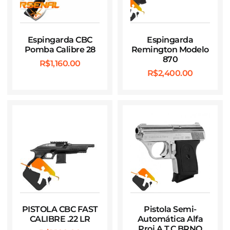
Espingarda CBC
Espingarda
Pomba Calibre 28
Remington Modelo
870
R$
1,160.00
R$
2,400.00
PISTOLA CBC FAST
Pistola Semi-
CALIBRE .22 LR
Automática Alfa
Proj A.T.C BRNO