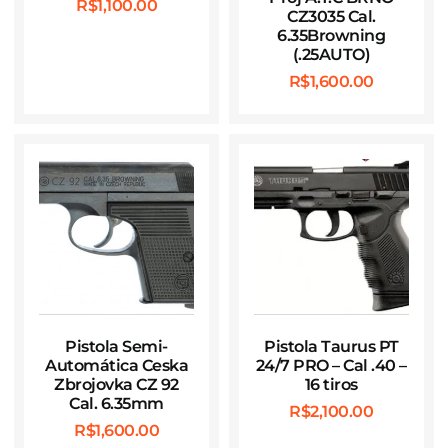
R$
1,100.00
CZ3035 Cal.
6.35Browning
(.25AUTO)
R$
1,600.00
Pistola Semi-
Pistola Taurus PT
Automática Ceska
24/7 PRO – Cal .40 –
Zbrojovka CZ 92
16 tiros
Cal. 6.35mm
R$
2,100.00
R$
1,600.00