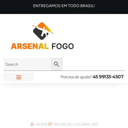
ENTREGAMOS EM TODO BRASIL!
45 99133-4507
Precisa de ajuda?
ARSENAL FOGO
Loja
HOME
MUNIÇÃO CALIBRE 380