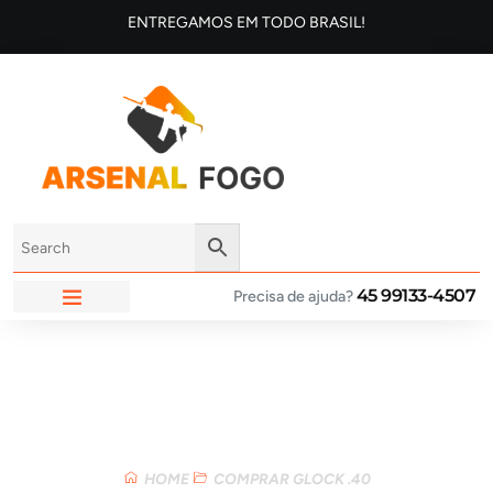
ENTREGAMOS EM TODO BRASIL!
45 99133-4507
Precisa de ajuda?
ARSENAL FOGO
Loja
HOME
COMPRAR GLOCK .40