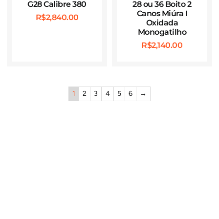
G28 Calibre 380
28 ou 36 Boito 2
Canos Miúra I
R$
2,840.00
Oxidada
Monogatilho
R$
2,140.00
1
2
3
4
5
6
→