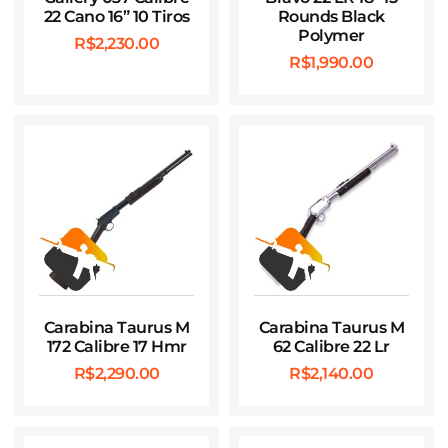
22 Cano 16” 10 Tiros
Rounds Black
Polymer
R$
2,230.00
R$
1,990.00
Carabina Taurus M
Carabina Taurus M
172 Calibre 17 Hmr
62 Calibre 22 Lr
R$
2,290.00
R$
2,140.00