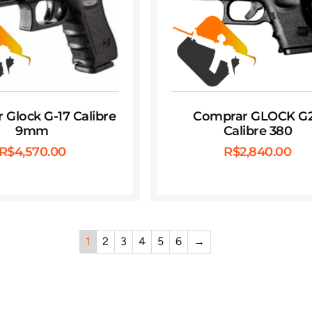
Glock G-17 Calibre
Comprar GLOCK G
9mm
Calibre 380
R$
4,570.00
R$
2,840.00
1
2
3
4
5
6
→