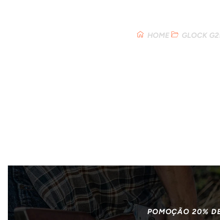
Loja
HOME
GLOCK G2
POMOÇÃO 20% D