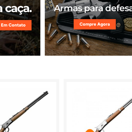
 caça.
Armas para defesa
Compre Agora
 Em Contato