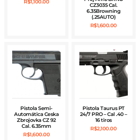
R$
1,100.00
CZ3035 Cal.
6.35Browning
(.25AUTO)
R$
1,600.00
Pistola Semi-
Pistola Taurus PT
Automática Ceska
24/7 PRO – Cal .40 –
Zbrojovka CZ 92
16 tiros
Cal. 6.35mm
R$
2,100.00
R$
1,600.00