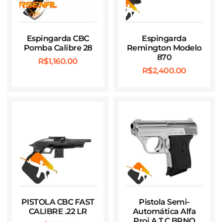
Espingarda CBC
Espingarda
Pomba Calibre 28
Remington Modelo
870
R$
1,160.00
R$
2,400.00
PISTOLA CBC FAST
Pistola Semi-
CALIBRE .22 LR
Automática Alfa
Proj A.T.C BRNO