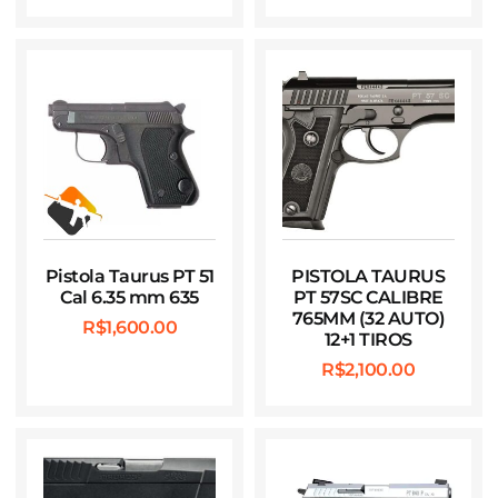
Pistola Taurus PT 51
PISTOLA TAURUS
Cal 6.35 mm 635
PT 57SC CALIBRE
765MM (32 AUTO)
R$
1,600.00
12+1 TIROS
R$
2,100.00