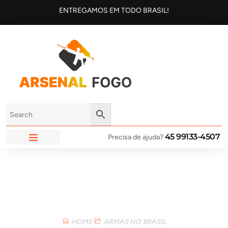
ENTREGAMOS EM TODO BRASIL!
45 99133-4507
Precisa de ajuda?
ARSENAL FOGO
Loja
HOME
ARMAS NO BRASIL