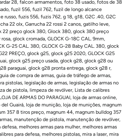
ardar 28
,
falcon armamentos
,
foto 38 usado
,
fotos de 38
sado
,
fuzil 556
,
fuzil 762
,
fuzil de longo alcance
ce russo
,
fuzis 556
,
fuzis 762
,
g 18
,
g18
,
G2C .40
,
G2C
ucha 22 olx
,
Garrucha 22 rossi 2 canos
,
gatilho leve
,
k 22 preço glock 380
,
Glock 380
,
glock 380 preço
 rosa
,
glock cromada
,
GLOCK G-18C CAL. 9mm
,
K G-25 CAL. 380
,
GLOCK G-28 Baby CAL. 380
,
glock
G22 PREÇO
,
glock g25
,
glock g25 2020
,
GLOCK G25
uai
,
glock g25 preço usada
,
glock g28
,
glock g28 ou
g28 paraguai
,
glock g28 pronta entrega
,
glock g28 r
,
guia de compra de armas
,
guia de tráfego de armas
,
ra pistolas
,
legislação de armas
,
legislação de armas no
za de pistola
,
limpeza de revólver
,
Lista de calibres
LOJA DE ARMAS DO PARAGUAI
,
loja de armas online
,
 del Guairá
,
loja de munição
,
loja de munições
,
magnum
m 357 8 tiros preço
,
magnum 44
,
magnum bulldog 357
armas
,
manutenção de pistola
,
manutenção de revólver
,
a defesa
,
melhores armas para mulher
,
melhores armas
libres para defesa
,
melhores pistolas
,
mira a laser
,
mira