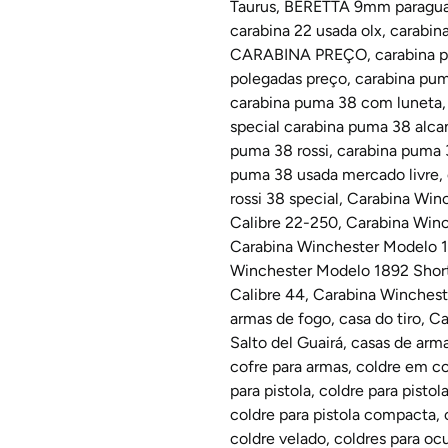
Taurus
,
BERETTA 9mm paragua
carabina 22 usada olx
,
carabin
CARABINA PREÇO
,
carabina 
polegadas preço
,
carabina pu
carabina puma 38 com luneta
special carabina puma 38 alca
puma 38 rossi
,
carabina puma 
puma 38 usada mercado livre
,
rossi 38 special
,
Carabina Win
Calibre 22-250
,
Carabina Winc
Carabina Winchester Modelo 1
Winchester Modelo 1892 Short
Calibre 44
,
Carabina Winchest
armas de fogo
,
casa do tiro
,
Ca
Salto del Guairá
,
casas de arma
cofre para armas
,
coldre em c
para pistola
,
coldre para pistol
coldre para pistola compacta
,
coldre velado
,
coldres para oc