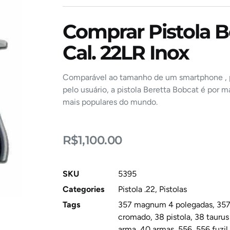
Comprar Pistola B
Cal. 22LR Inox
Comparável ao tamanho de um smartphone , p
pelo usuário, a pistola Beretta Bobcat é por 
mais populares do mundo.
R$
1,100.00
SKU
5395
Categories
Pistola .22
,
Pistolas
Tags
357 magnum 4 polegadas
,
357
cromado
,
38 pistola
,
38 tauru
arma
,
40 armas
,
556
,
556 fuzil