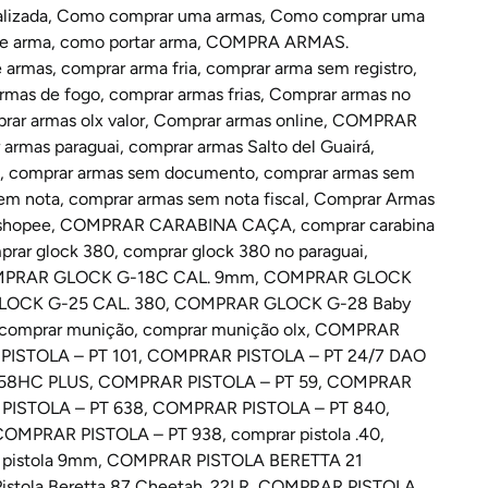
lizada
,
Como comprar uma armas
,
Como comprar uma
e arma
,
como portar arma
,
COMPRA ARMAS.
 armas
,
comprar arma fria
,
comprar arma sem registro
,
rmas de fogo
,
comprar armas frias
,
Comprar armas no
rar armas olx valor
,
Comprar armas online
,
COMPRAR
 armas paraguai
,
comprar armas Salto del Guairá
,
,
comprar armas sem documento
,
comprar armas sem
em nota
,
comprar armas sem nota fiscal
,
Comprar Armas
shopee
,
COMPRAR CARABINA CAÇA
,
comprar carabina
rar glock 380
,
comprar glock 380 no paraguai
,
PRAR GLOCK G-18C CAL. 9mm
,
COMPRAR GLOCK
OCK G-25 CAL. 380
,
COMPRAR GLOCK G-28 Baby
comprar munição
,
comprar munição olx
,
COMPRAR
ISTOLA – PT 101
,
COMPRAR PISTOLA – PT 24/7 DAO
 58HC PLUS
,
COMPRAR PISTOLA – PT 59
,
COMPRAR
ISTOLA – PT 638
,
COMPRAR PISTOLA – PT 840
,
COMPRAR PISTOLA – PT 938
,
comprar pistola .40
,
 pistola 9mm
,
COMPRAR PISTOLA BERETTA 21
istola Beretta 87 Cheetah .22LR
,
COMPRAR PISTOLA