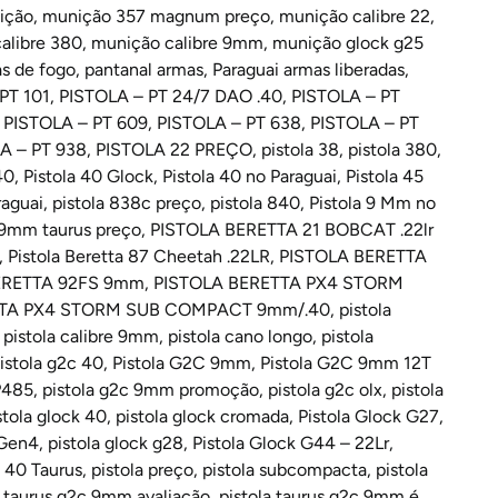
ição
,
munição 357 magnum preço
,
munição calibre 22
,
alibre 380
,
munição calibre 9mm
,
munição glock g25
as de fogo
,
pantanal armas
,
Paraguai armas liberadas
,
PT 101
,
PISTOLA – PT 24/7 DAO .40
,
PISTOLA – PT
,
PISTOLA – PT 609
,
PISTOLA – PT 638
,
PISTOLA – PT
A – PT 938
,
PISTOLA 22 PREÇO
,
pistola 38
,
pistola 380
,
40
,
Pistola 40 Glock
,
Pistola 40 no Paraguai
,
Pistola 45
raguai
,
pistola 838c preço
,
pistola 840
,
Pistola 9 Mm no
 9mm taurus preço
,
PISTOLA BERETTA 21 BOBCAT .22lr
,
Pistola Beretta 87 Cheetah .22LR
,
PISTOLA BERETTA
ERETTA 92FS 9mm
,
PISTOLA BERETTA PX4 STORM
TTA PX4 STORM SUB COMPACT 9mm/.40
,
pistola
,
pistola calibre 9mm
,
pistola cano longo
,
pistola
istola g2c 40
,
Pistola G2C 9mm
,
Pistola G2C 9mm 12T
P485
,
pistola g2c 9mm promoção
,
pistola g2c olx
,
pistola
stola glock 40
,
pistola glock cromada
,
Pistola Glock G27
,
 Gen4
,
pistola glock g28
,
Pistola Glock G44 – 22Lr
,
o 40 Taurus
,
pistola preço
,
pistola subcompacta
,
pistola
a taurus g2c 9mm avaliação
,
pistola taurus g2c 9mm é