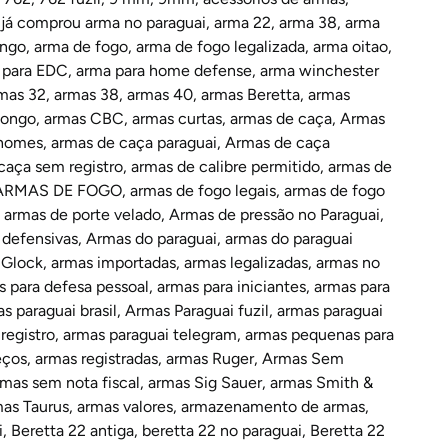
já comprou arma no paraguai
,
arma 22
,
arma 38
,
arma
ongo
,
arma de fogo
,
arma de fogo legalizada
,
arma oitao
,
 para EDC
,
arma para home defense
,
arma winchester
mas 32
,
armas 38
,
armas 40
,
armas Beretta
,
armas
longo
,
armas CBC
,
armas curtas
,
armas de caça
,
Armas
 nomes
,
armas de caça paraguai
,
Armas de caça
caça sem registro
,
armas de calibre permitido
,
armas de
ARMAS DE FOGO
,
armas de fogo legais
,
armas de fogo
,
armas de porte velado
,
Armas de pressão no Paraguai
,
 defensivas
,
Armas do paraguai
,
armas do paraguai
 Glock
,
armas importadas
,
armas legalizadas
,
armas no
s para defesa pessoal
,
armas para iniciantes
,
armas para
s paraguai brasil
,
Armas Paraguai fuzil
,
armas paraguai
registro
,
armas paraguai telegram
,
armas pequenas para
eços
,
armas registradas
,
armas Ruger
,
Armas Sem
rmas sem nota fiscal
,
armas Sig Sauer
,
armas Smith &
as Taurus
,
armas valores
,
armazenamento de armas
,
i
,
Beretta 22 antiga
,
beretta 22 no paraguai
,
Beretta 22