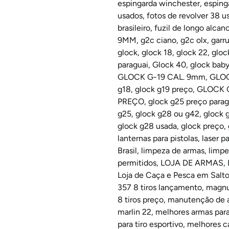
espingarda winchester
,
esping
usados
,
fotos de revolver 38 u
brasileiro
,
fuzil de longo alcan
9MM
,
g2c ciano
,
g2c olx
,
garr
glock
,
glock 18
,
glock 22
,
gloc
paraguai
,
Glock 40
,
glock baby
GLOCK G-19 CAL. 9mm
,
GLOC
g18
,
glock g19 preço
,
GLOCK 
PREÇO
,
glock g25 preço parag
g25
,
glock g28 ou g42
,
glock 
glock g28 usada
,
glock preço
,
lanternas para pistolas
,
laser pa
Brasil
,
limpeza de armas
,
limpe
permitidos
,
LOJA DE ARMAS
,
Loja de Caça e Pesca em Salto
357 8 tiros lançamento
,
magnu
8 tiros preço
,
manutenção de 
marlin 22
,
melhores armas par
para tiro esportivo
,
melhores ca