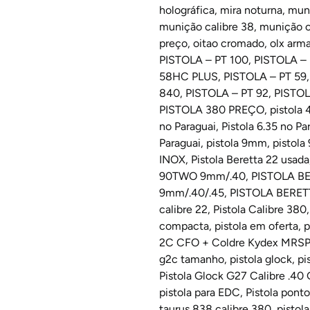
holográfica
,
mira noturna
,
mun
munição calibre 38
,
munição c
preço
,
oitao cromado
,
olx arm
PISTOLA – PT 100
,
PISTOLA – 
58HC PLUS
,
PISTOLA – PT 59
840
,
PISTOLA – PT 92
,
PISTOL
PISTOLA 380 PREÇO
,
pistola 
no Paraguai
,
Pistola 6.35 no Pa
Paraguai
,
pistola 9mm
,
pistola
INOX
,
Pistola Beretta 22 usada
90TWO 9mm/.40
,
PISTOLA B
9mm/.40/.45
,
PISTOLA BERE
calibre 22
,
Pistola Calibre 380
compacta
,
pistola em oferta
,
p
2C CFO + Coldre Kydex MRS
g2c tamanho
,
pistola glock
,
pi
Pistola Glock G27 Calibre .40
pistola para EDC
,
Pistola pont
taurus 838 calibre 380
,
pistol