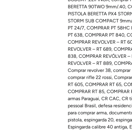
BERETTA 90TWO 9mm/.40
,
C
PISTOLA BERETTA PX4 STORM
STORM SUB COMPACT 9mm/
PT 24/7
,
COMPRAR PT 58HC 
PT 638
,
COMPRAR PT 840
,
C
COMPRAR REVOLVER – RT 6
REVOLVER – RT 689
,
COMPRA
838
,
COMPRAR REVÓLVER – 
REVOLVER – RT 889
,
COMPRA
Comprar revolver 38
,
comprar r
comprar rifle 22 rossi
,
Comprar 
RT 605
,
COMPRAR RT 65
,
CO
COMPRAR RT 85
,
COMPRAR R
armas Paraguai
,
CR CAC
,
CR ti
pessoal Brasil
,
defesa residenci
para comprar arma
,
documento
pistola
,
espingarda 20
,
espinga
Espingarda calibre 40 antiga
,
E