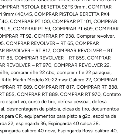
OMPRAR PISTOLA BERETTA 92FS 9mm
,
COMPRAR
 9mm/.40/.45
,
COMPRAR PISTOLA BERETTA PX4
.40
,
COMPRAR PT 100
,
COMPRAR PT 101
,
COMPRAR
PLUS
,
COMPRAR PT 59
,
COMPRAR PT 609
,
COMPRAR
OMPRAR PT 92
,
COMPRAR PT 938
,
Comprar revolver
,
05
,
COMPRAR REVOLVER – RT 65
,
COMPRAR
R REVOLVER – RT 817
,
COMPRAR REVOLVER – RT
RT 85
,
COMPRAR REVOLVER – RT 85S
,
COMPRAR
R REVOLVER – RT 970
,
COMPRAR REVOLVER 22
,
ifle
,
comprar rifle 22 cbc
,
comprar rifle 22 paraguai
,
Rifle Marlin Modelo Xt-22mvsr Calibre 22
,
COMPRAR
MPRAR RT 689
,
COMPRAR RT 817
,
COMPRAR RT 838
,
T 85S
,
COMPRAR RT 889
,
COMPRAR RT 970
,
Contato
ro esportivo
,
curso de tiro
,
defesa pessoal
,
defesa
al
,
desmontagem de pistola
,
dicas de tiro
,
documentos
s para CR
,
equipamentos para pistola g2c
,
escolha de
rda 22
,
espingarda 36
,
Espingarda 40 calça 38
,
spingarda calibre 40 nova
,
Espingarda Rossi calibre 40
,