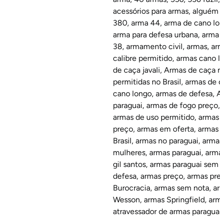
acessórios para armas
,
alguém 
380
,
arma 44
,
arma de cano l
arma para defesa urbana
,
arma
38
,
armamento civil
,
armas
,
ar
calibre permitido
,
armas cano 
de caça javali
,
Armas de caça
permitidas no Brasil
,
armas de 
cano longo
,
armas de defesa
,
paraguai
,
armas de fogo preço
armas de uso permitido
,
armas
preço
,
armas em oferta
,
armas
Brasil
,
armas no paraguai
,
arma
mulheres
,
armas paraguai
,
arma
gil santos
,
armas paraguai sem 
defesa
,
armas preço
,
armas pr
Burocracia
,
armas sem nota
,
a
Wesson
,
armas Springfield
,
arm
atravessador de armas paragua