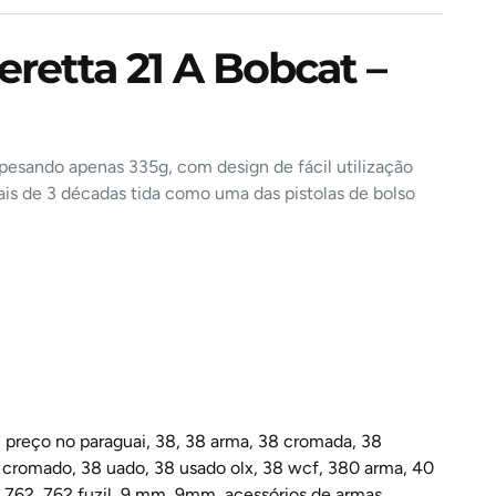
eretta 21 A Bobcat –
esando apenas 335g, com design de fácil utilização
mais de 3 décadas tida como uma das pistolas de bolso
 preço no paraguai
,
38
,
38 arma
,
38 cromada
,
38
s cromado
,
38 uado
,
38 usado olx
,
38 wcf
,
380 arma
,
40
,
762
,
762 fuzil
,
9 mm
,
9mm
,
acessórios de armas
,