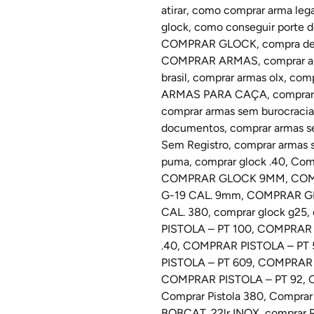
atirar
,
como comprar arma lega
glock
,
como conseguir porte d
COMPRAR GLOCK
,
compra de
COMPRAR ARMAS
,
comprar a
brasil
,
comprar armas olx
,
comp
ARMAS PARA CAÇA
,
comprar
comprar armas sem burocracia
documentos
,
comprar armas s
Sem Registro
,
comprar armas 
puma
,
comprar glock .40
,
Comp
COMPRAR GLOCK 9MM
,
COM
G-19 CAL. 9mm
,
COMPRAR GL
CAL. 380
,
comprar glock g25
,
PISTOLA – PT 100
,
COMPRAR P
.40
,
COMPRAR PISTOLA – PT
PISTOLA – PT 609
,
COMPRAR P
COMPRAR PISTOLA – PT 92
,
Comprar Pistola 380
,
Comprar
BOBCAT .22lr INOX
,
comprar P