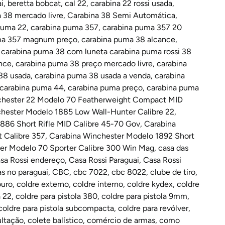
i
,
beretta bobcat
,
cal 22
,
carabina 22 rossi usada
,
a 38 mercado livre
,
Carabina 38 Semi Automática
,
puma 22
,
carabina puma 357
,
carabina puma 357 20
ma 357 magnum preço
,
carabina puma 38 alcance
,
,
carabina puma 38 com luneta carabina puma rossi 38
nce
,
carabina puma 38 preço mercado livre
,
carabina
38 usada
,
carabina puma 38 usada a venda
,
carabina
carabina puma 44
,
carabina puma preço
,
carabina puma
chester 22 Modelo 70 Featherweight Compact MID
hester Modelo 1885 Low Wall-Hunter Calibre 22
,
886 Short Rifle MID Calibre 45-70 Gov
,
Carabina
 Calibre 357
,
Carabina Winchester Modelo 1892 Short
er Modelo 70 Sporter Calibre 300 Win Mag
,
casa das
sa Rossi endereço
,
Casa Rossi Paraguai
,
Casa Rossi
s no paraguai
,
CBC
,
cbc 7022
,
cbc 8022
,
clube de tiro
,
ouro
,
coldre externo
,
coldre interno
,
coldre kydex
,
coldre
a 22
,
coldre para pistola 380
,
coldre para pistola 9mm
,
coldre para pistola subcompacta
,
coldre para revólver
,
ultação
,
colete balístico
,
comércio de armas
,
como