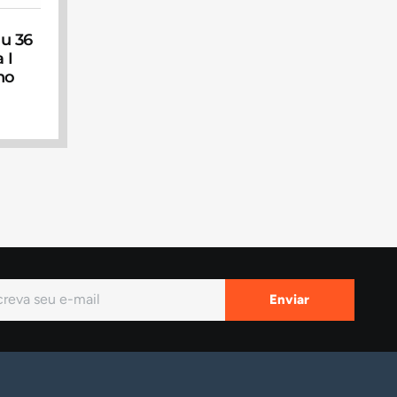
ou 36
 I
ho
Enviar