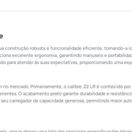
e
ua construção robusta e funcionalidade eficiente, tornando-a i
ciona excelente ergonomia, garantindo manuseio e portabilidad
do para atender às suas expectativas, proporcionando uma exper
m no mercado. Primeiramente, o calibre .22 LR é conhecido por
xperientes. O acabamento preto garante durabilidade e resistên
é seu carregador de capacidade generosa, permitindo maior aut
elo, segue abaixo uma lista das principais especificações técni