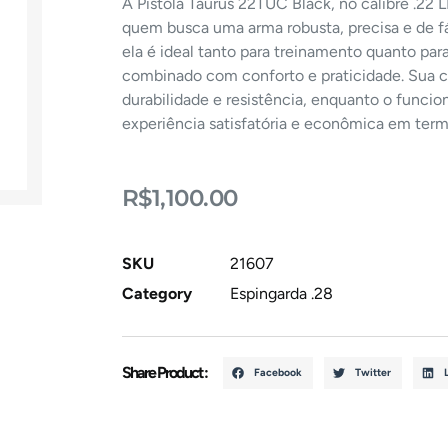
A Pistola Taurus 22TUC Black, no calibre .22
quem busca uma arma robusta, precisa e de 
ela é ideal tanto para treinamento quanto pa
combinado com conforto e praticidade. Sua c
durabilidade e resistência, enquanto o funcio
experiência satisfatória e econômica em te
R$
1,100.00
SKU
21607
Category
Espingarda .28
Share Product :
Facebook
Twitter