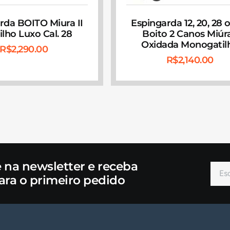
rda BOITO Miura II
Espingarda 12, 20, 28 
ilho Luxo Cal. 28
Boito 2 Canos Miúra
Oxidada Monogatil
R$
2,290.00
R$
2,140.00
e na newsletter e receba
ara o primeiro pedido