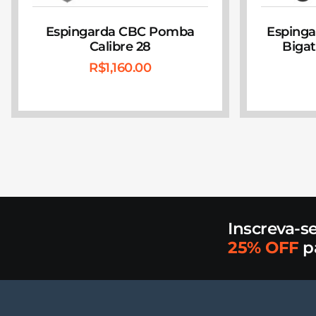
Espingarda CBC Pomba
Espinga
Calibre 28
Bigat
R$
1,160.00
Inscreva-s
25% OFF
p