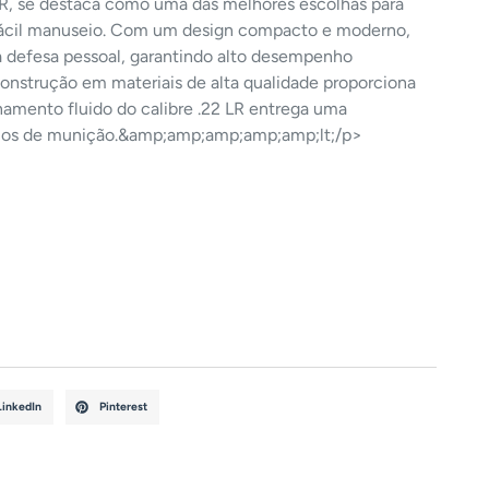
 LR, se destaca como uma das melhores escolhas para
fácil manuseio. Com um design compacto e moderno,
ra defesa pessoal, garantindo alto desempenho
onstrução em materiais de alta qualidade proporciona
namento fluido do calibre .22 LR entrega uma
rmos de munição.&amp;amp;amp;amp;amp;lt;/p>
LinkedIn
Pinterest