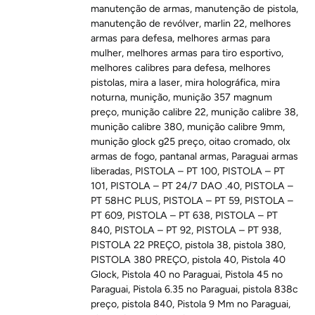
manutenção de armas
,
manutenção de pistola
,
manutenção de revólver
,
marlin 22
,
melhores
armas para defesa
,
melhores armas para
mulher
,
melhores armas para tiro esportivo
,
melhores calibres para defesa
,
melhores
pistolas
,
mira a laser
,
mira holográfica
,
mira
noturna
,
munição
,
munição 357 magnum
preço
,
munição calibre 22
,
munição calibre 38
,
munição calibre 380
,
munição calibre 9mm
,
munição glock g25 preço
,
oitao cromado
,
olx
armas de fogo
,
pantanal armas
,
Paraguai armas
liberadas
,
PISTOLA – PT 100
,
PISTOLA – PT
101
,
PISTOLA – PT 24/7 DAO .40
,
PISTOLA –
PT 58HC PLUS
,
PISTOLA – PT 59
,
PISTOLA –
PT 609
,
PISTOLA – PT 638
,
PISTOLA – PT
840
,
PISTOLA – PT 92
,
PISTOLA – PT 938
,
PISTOLA 22 PREÇO
,
pistola 38
,
pistola 380
,
PISTOLA 380 PREÇO
,
pistola 40
,
Pistola 40
Glock
,
Pistola 40 no Paraguai
,
Pistola 45 no
Paraguai
,
Pistola 6.35 no Paraguai
,
pistola 838c
preço
,
pistola 840
,
Pistola 9 Mm no Paraguai
,