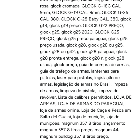
rosa
,
glock cromada
,
GLOCK G-18C CAL.
9mm
,
GLOCK G-19 CAL. 9mm
,
GLOCK G-25
CAL. 380
,
GLOCK G-28 Baby CAL. 380
,
glock
g18
,
glock g19 preço
,
GLOCK G22 PREÇO
,
glock g25
,
glock g25 2020
,
GLOCK G25
PREÇO
,
glock g25 preço paraguai
,
glock g25
preço usada
,
glock g28
,
glock g28 ou g25
,
glock g28 ou g42
,
glock g28 paraguai
,
glock
g28 pronta entrega
,
glock g28 r
,
glock g28
usada
,
glock preço
,
guia de compra de armas
,
guia de tráfego de armas
,
lanternas para
pistolas
,
laser para pistolas
,
legislação de
armas
,
legislação de armas no Brasil
,
limpeza
de armas
,
limpeza de pistola
,
limpeza de
revólver
,
Lista de calibres permitidos
,
LOJA DE
ARMAS
,
LOJA DE ARMAS DO PARAGUAI
,
loja de armas online
,
Loja de Caça e Pesca em
Salto del Guairá
,
loja de munição
,
loja de
munições
,
magnum 357 8 tiros lançamento
,
magnum 357 8 tiros preço
,
magnum 44
,
magnum bulldog 357 8 tiros preço
,