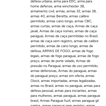
defesa urbana
,
arma para EDC
,
arma para
home defense
,
arma winchester 38
,
armamento civil
,
armas
,
armas 32
,
armas 38
,
armas 40
,
armas Beretta
,
armas calibre
permitido
,
armas cano longo
,
armas CBC
,
armas curtas
,
armas de caça
,
Armas de caça
javali
,
Armas de caça nomes
,
armas de caça
paraguai
,
Armas de caça permitidas no Brasil
,
armas de caça sem registro
,
armas de calibre
permitido
,
armas de cano longo
,
armas de
defesa
,
ARMAS DE FOGO
,
armas de fogo
legais
,
armas de fogo paraguai
,
armas de fogo
preço
,
armas de porte velado
,
Armas de
pressão no Paraguai
,
armas de uso permitido
,
armas defensivas
,
Armas do paraguai
,
armas
do paraguai preço
,
armas em oferta
,
armas
Glock
,
armas importadas
,
armas legalizadas
,
armas no Brasil
,
armas no paraguai
,
armas para
defesa pessoal
,
armas para iniciantes
,
armas
para mulheres
,
armas paraguai
,
armas paraguai
brasil
,
Armas Paraguai fuzil
,
armas paraguai gil
santos
,
armas paraguai sem registro
,
armas