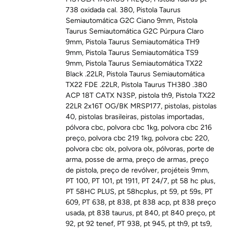
738 oxidada cal. 380
,
Pistola Taurus
Semiautomática G2C Ciano 9mm
,
Pistola
Taurus Semiautomática G2C Púrpura Claro
9mm
,
Pistola Taurus Semiautomática TH9
9mm
,
Pistola Taurus Semiautomática TS9
9mm
,
Pistola Taurus Semiautomática TX22
Black .22LR
,
Pistola Taurus Semiautomática
TX22 FDE .22LR
,
Pistola Taurus TH380 .380
ACP 18T CATX N3SP
,
pistola th9
,
Pistola TX22
22LR 2x16T OG/BK MRSP177
,
pistolas
,
pistolas
40
,
pistolas brasileiras
,
pistolas importadas
,
pólvora cbc
,
polvora cbc 1kg
,
polvora cbc 216
preço
,
polvora cbc 219 1kg
,
polvora cbc 220
,
polvora cbc olx
,
polvora olx
,
pólvoras
,
porte de
arma
,
posse de arma
,
preço de armas
,
preço
de pistola
,
preço de revólver
,
projéteis 9mm
,
PT 100
,
PT 101
,
pt 1911
,
PT 24/7
,
pt 58 hc plus
,
PT 58HC PLUS
,
pt 58hcplus
,
pt 59
,
pt 59s
,
PT
609
,
PT 638
,
pt 838
,
pt 838 acp
,
pt 838 preço
usada
,
pt 838 taurus
,
pt 840
,
pt 840 preço
,
pt
92
,
pt 92 tenef
,
PT 938
,
pt 945
,
pt th9
,
pt ts9
,