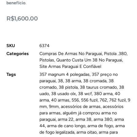
benefício
.
R$
1,600.00
SKU
6374
Categories
Compras De Armas No Paraguai
,
Pistola .380
,
Pistolas
,
Quanto Custa Um 38 No Paraguai
,
Site Armas Paraguai E Confiável
Tags
357 magnum 4 polegadas
,
357 preço no
paraguai
,
38
,
38 arma
,
38 cromada
,
38
cromado
,
38 pistola
,
38 taurus cromado
,
38
uado
,
38 usado olx
,
38 wcf
,
380 arma
,
40
arma
,
40 armas
,
556
,
556 fuzil
,
762
,
762 fuzil
,
9
mm
,
9mm
,
acessórios de armas
,
acessórios
para armas
,
alguém já comprou arma no
paraguai
,
arma 22
,
arma 38
,
arma 380
,
arma
44
,
arma de cano longo
,
arma de fogo
,
arma
de fogo legalizada
,
arma oitao
,
arma para