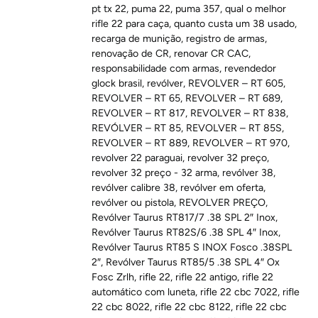
pt tx 22
,
puma 22
,
puma 357
,
qual o melhor
rifle 22 para caça
,
quanto custa um 38 usado
,
recarga de munição
,
registro de armas
,
renovação de CR
,
renovar CR CAC
,
responsabilidade com armas
,
revendedor
glock brasil
,
revólver
,
REVOLVER – RT 605
,
REVOLVER – RT 65
,
REVOLVER – RT 689
,
REVOLVER – RT 817
,
REVOLVER – RT 838
,
REVÓLVER – RT 85
,
REVOLVER – RT 85S
,
REVOLVER – RT 889
,
REVOLVER – RT 970
,
revolver 22 paraguai
,
revolver 32 preço
,
revolver 32 preço - 32 arma
,
revólver 38
,
revólver calibre 38
,
revólver em oferta
,
revólver ou pistola
,
REVOLVER PREÇO
,
Revólver Taurus RT817/7 .38 SPL 2″ Inox
,
Revólver Taurus RT82S/6 .38 SPL 4″ Inox
,
Revólver Taurus RT85 S INOX Fosco .38SPL
2″
,
Revólver Taurus RT85/5 .38 SPL 4″ Ox
Fosc Zrlh
,
rifle 22
,
rifle 22 antigo
,
rifle 22
automático com luneta
,
rifle 22 cbc 7022
,
rifle
22 cbc 8022
,
rifle 22 cbc 8122
,
rifle 22 cbc