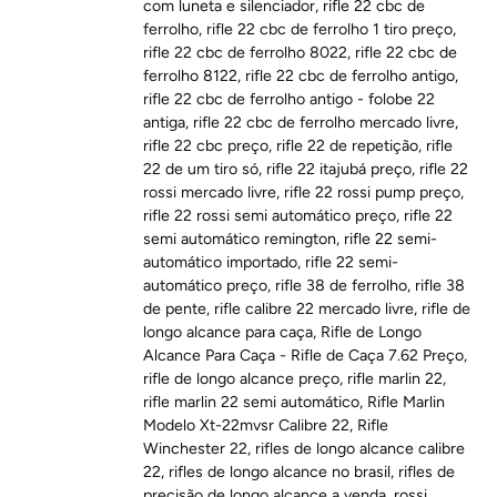
com luneta e silenciador
,
rifle 22 cbc de
ferrolho
,
rifle 22 cbc de ferrolho 1 tiro preço
,
rifle 22 cbc de ferrolho 8022
,
rifle 22 cbc de
ferrolho 8122
,
rifle 22 cbc de ferrolho antigo
,
rifle 22 cbc de ferrolho antigo - folobe 22
antiga
,
rifle 22 cbc de ferrolho mercado livre
,
rifle 22 cbc preço
,
rifle 22 de repetição
,
rifle
22 de um tiro só
,
rifle 22 itajubá preço
,
rifle 22
rossi mercado livre
,
rifle 22 rossi pump preço
,
rifle 22 rossi semi automático preço
,
rifle 22
semi automático remington
,
rifle 22 semi-
automático importado
,
rifle 22 semi-
automático preço
,
rifle 38 de ferrolho
,
rifle 38
de pente
,
rifle calibre 22 mercado livre
,
rifle de
longo alcance para caça
,
Rifle de Longo
Alcance Para Caça - Rifle de Caça 7.62 Preço
,
rifle de longo alcance preço
,
rifle marlin 22
,
rifle marlin 22 semi automático
,
Rifle Marlin
Modelo Xt-22mvsr Calibre 22
,
Rifle
Winchester 22
,
rifles de longo alcance calibre
22
,
rifles de longo alcance no brasil
,
rifles de
precisão de longo alcance a venda
,
rossi