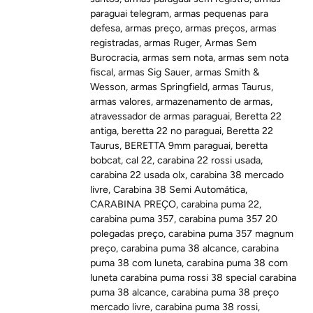
paraguai telegram
,
armas pequenas para
defesa
,
armas preço
,
armas preços
,
armas
registradas
,
armas Ruger
,
Armas Sem
Burocracia
,
armas sem nota
,
armas sem nota
fiscal
,
armas Sig Sauer
,
armas Smith &
Wesson
,
armas Springfield
,
armas Taurus
,
armas valores
,
armazenamento de armas
,
atravessador de armas paraguai
,
Beretta 22
antiga
,
beretta 22 no paraguai
,
Beretta 22
Taurus
,
BERETTA 9mm paraguai
,
beretta
bobcat
,
cal 22
,
carabina 22 rossi usada
,
carabina 22 usada olx
,
carabina 38 mercado
livre
,
Carabina 38 Semi Automática
,
CARABINA PREÇO
,
carabina puma 22
,
carabina puma 357
,
carabina puma 357 20
polegadas preço
,
carabina puma 357 magnum
preço
,
carabina puma 38 alcance
,
carabina
puma 38 com luneta
,
carabina puma 38 com
luneta carabina puma rossi 38 special carabina
puma 38 alcance
,
carabina puma 38 preço
mercado livre
,
carabina puma 38 rossi
,