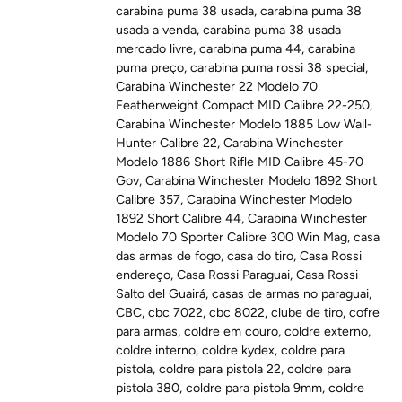
carabina puma 38 usada
,
carabina puma 38
usada a venda
,
carabina puma 38 usada
mercado livre
,
carabina puma 44
,
carabina
puma preço
,
carabina puma rossi 38 special
,
Carabina Winchester 22 Modelo 70
Featherweight Compact MID Calibre 22-250
,
Carabina Winchester Modelo 1885 Low Wall-
Hunter Calibre 22
,
Carabina Winchester
Modelo 1886 Short Rifle MID Calibre 45-70
Gov
,
Carabina Winchester Modelo 1892 Short
Calibre 357
,
Carabina Winchester Modelo
1892 Short Calibre 44
,
Carabina Winchester
Modelo 70 Sporter Calibre 300 Win Mag
,
casa
das armas de fogo
,
casa do tiro
,
Casa Rossi
endereço
,
Casa Rossi Paraguai
,
Casa Rossi
Salto del Guairá
,
casas de armas no paraguai
,
CBC
,
cbc 7022
,
cbc 8022
,
clube de tiro
,
cofre
para armas
,
coldre em couro
,
coldre externo
,
coldre interno
,
coldre kydex
,
coldre para
pistola
,
coldre para pistola 22
,
coldre para
pistola 380
,
coldre para pistola 9mm
,
coldre