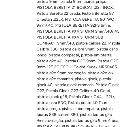
pistola 9mm
,
pistola 9mm taurus preço
,
PISTOLA BERETTA 21 BOBCAT .22lr INOX
,
Pistola Beretta 22 usada
,
Pistola Beretta 87
Cheetah .22LR
,
PISTOLA BERETTA 90TWO
9mm/.40
,
PISTOLA BERETTA 92FS 9mm
,
PISTOLA BERETTA PX4 STORM 9mm/.40/.45
,
PISTOLA BERETTA PX4 STORM SUB
COMPACT 9mm/.40
,
pistola calibre 22
,
Pistola
Calibre 380
,
pistola calibre 9mm
,
pistola cano
longo
,
pistola compacta
,
pistola em oferta
,
pistola g2c 40
,
Pistola G2C 9mm
,
Pistola G2C
9mm 12T 2C CFO + Coldre Kydex MRSP485
,
pistola g2c 9mm promoção
,
pistola g2c olx
,
pistola g2c tamanho
,
pistola glock
,
pistola
glock 40
,
pistola glock cromada
,
Pistola Glock
G27
,
Pistola Glock G27 Calibre .40 Gen4
,
pistola glock g28
,
Pistola Glock G44 – 22Lr
,
pistola para EDC
,
Pistola ponto 40 Taurus
,
pistola preço
,
pistola subcompacta
,
pistola
taurus 838 calibre 380
,
pistola taurus g2c
9mm avaliação
,
pistola taurus g2c 9mm é boa
,
PISTOLA TAURUS PREÇO
,
Pistola Taurus pt