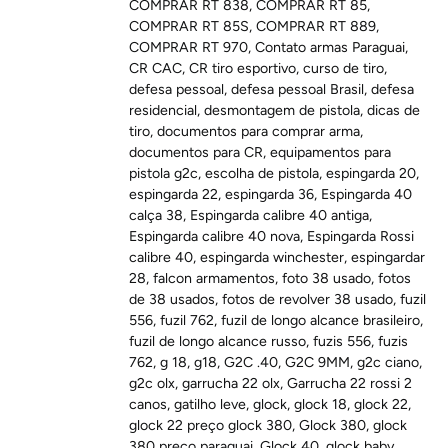
COMPRAR RT 838
,
COMPRAR RT 85
,
COMPRAR RT 85S
,
COMPRAR RT 889
,
COMPRAR RT 970
,
Contato armas Paraguai
,
CR CAC
,
CR tiro esportivo
,
curso de tiro
,
defesa pessoal
,
defesa pessoal Brasil
,
defesa
residencial
,
desmontagem de pistola
,
dicas de
tiro
,
documentos para comprar arma
,
documentos para CR
,
equipamentos para
pistola g2c
,
escolha de pistola
,
espingarda 20
,
espingarda 22
,
espingarda 36
,
Espingarda 40
calça 38
,
Espingarda calibre 40 antiga
,
Espingarda calibre 40 nova
,
Espingarda Rossi
calibre 40
,
espingarda winchester
,
espingardar
28
,
falcon armamentos
,
foto 38 usado
,
fotos
de 38 usados
,
fotos de revolver 38 usado
,
fuzil
556
,
fuzil 762
,
fuzil de longo alcance brasileiro
,
fuzil de longo alcance russo
,
fuzis 556
,
fuzis
762
,
g 18
,
g18
,
G2C .40
,
G2C 9MM
,
g2c ciano
,
g2c olx
,
garrucha 22 olx
,
Garrucha 22 rossi 2
canos
,
gatilho leve
,
glock
,
glock 18
,
glock 22
,
glock 22 preço glock 380
,
Glock 380
,
glock
380 preço paraguai
,
Glock 40
,
glock baby