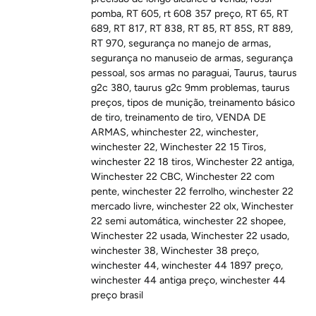
pomba
,
RT 605
,
rt 608 357 preço
,
RT 65
,
RT
689
,
RT 817
,
RT 838
,
RT 85
,
RT 85S
,
RT 889
,
RT 970
,
segurança no manejo de armas
,
segurança no manuseio de armas
,
segurança
pessoal
,
sos armas no paraguai
,
Taurus
,
taurus
g2c 380
,
taurus g2c 9mm problemas
,
taurus
preços
,
tipos de munição
,
treinamento básico
de tiro
,
treinamento de tiro
,
VENDA DE
ARMAS
,
whinchester 22
,
winchester
,
winchester 22
,
Winchester 22 15 Tiros
,
winchester 22 18 tiros
,
Winchester 22 antiga
,
Winchester 22 CBC
,
Winchester 22 com
pente
,
winchester 22 ferrolho
,
winchester 22
mercado livre
,
winchester 22 olx
,
Winchester
22 semi automática
,
winchester 22 shopee
,
Winchester 22 usada
,
Winchester 22 usado
,
winchester 38
,
Winchester 38 preço
,
winchester 44
,
winchester 44 1897 preço
,
winchester 44 antiga preço
,
winchester 44
preço brasil