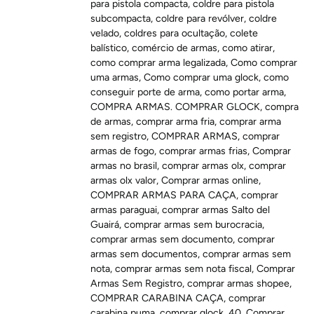
para pistola compacta
,
coldre para pistola
subcompacta
,
coldre para revólver
,
coldre
velado
,
coldres para ocultação
,
colete
balístico
,
comércio de armas
,
como atirar
,
como comprar arma legalizada
,
Como comprar
uma armas
,
Como comprar uma glock
,
como
conseguir porte de arma
,
como portar arma
,
COMPRA ARMAS. COMPRAR GLOCK
,
compra
de armas
,
comprar arma fria
,
comprar arma
sem registro
,
COMPRAR ARMAS
,
comprar
armas de fogo
,
comprar armas frias
,
Comprar
armas no brasil
,
comprar armas olx
,
comprar
armas olx valor
,
Comprar armas online
,
COMPRAR ARMAS PARA CAÇA
,
comprar
armas paraguai
,
comprar armas Salto del
Guairá
,
comprar armas sem burocracia
,
comprar armas sem documento
,
comprar
armas sem documentos
,
comprar armas sem
nota
,
comprar armas sem nota fiscal
,
Comprar
Armas Sem Registro
,
comprar armas shopee
,
COMPRAR CARABINA CAÇA
,
comprar
carabina puma
,
comprar glock .40
,
Comprar